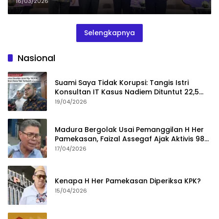
16/03/2026
Selengkapnya
Nasional
Suami Saya Tidak Korupsi: Tangis Istri
Konsultan IT Kasus Nadiem Dituntut 22,5
Tahun
19/04/2026
Madura Bergolak Usai Pemanggilan H Her
Pamekasan, Faizal Assegaf Ajak Aktivis 98
Bongkar Permainan KPK
17/04/2026
Kenapa H Her Pamekasan Diperiksa KPK?
15/04/2026