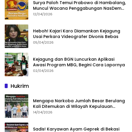
Surya Paloh Temui Prabowo di Hambalang,
Muncul Wacana Penggabungan NasDem
dan Gerindra
12/04/2026
Heboh! Kajari Karo Diamankan Kejagung
Usai Perkara Videografer Divonis Bebas
05/04/2026
Kejagung dan BGN Luncurkan Aplikasi
Awasi Program MBG, Begini Cara Lapornya
02/04/2026
Hukrim
Mengapa Narkoba Jumlah Besar Berulang
Kali Ditemukan di Wilayah Kepulauan
Sumenep?
14/04/2026
Sadis! Karyawan Ayam Geprek di Bekasi