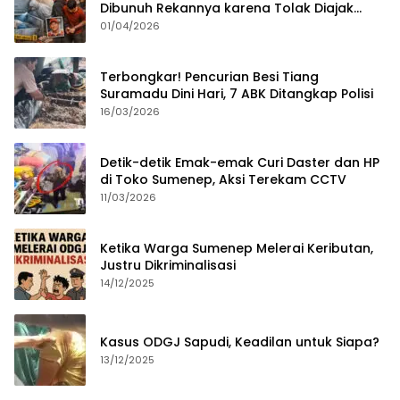
Dibunuh Rekannya karena Tolak Diajak
Merampok Majikan
01/04/2026
Terbongkar! Pencurian Besi Tiang
Suramadu Dini Hari, 7 ABK Ditangkap Polisi
16/03/2026
Detik-detik Emak-emak Curi Daster dan HP
di Toko Sumenep, Aksi Terekam CCTV
11/03/2026
Ketika Warga Sumenep Melerai Keributan,
Justru Dikriminalisasi
14/12/2025
Kasus ODGJ Sapudi, Keadilan untuk Siapa?
13/12/2025