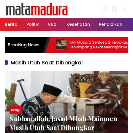
Langsung
ke
konten
Berita
Politik
Viral
Kesehatan
Pendidikan
tu, 11 Kapal Sisir
KMP Mutiara Sentosa 2 Terbakar, Ratus
Breaking News
lamatkan Korban KMP
Penumpang Nekat Melompat ke Laut
Masih Utuh Saat Dibongkar
Religi
Subhanallah, Jasad Mbah Maimoen
Masih Utuh Saat Dibongkar