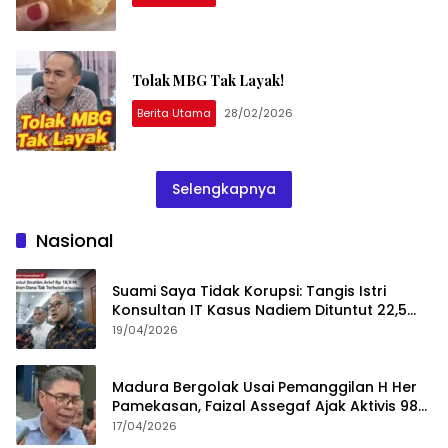
Tolak MBG Tak Layak!
Berita Utama
28/02/2026
Selengkapnya
Nasional
Suami Saya Tidak Korupsi: Tangis Istri
Konsultan IT Kasus Nadiem Dituntut 22,5
Tahun
19/04/2026
Madura Bergolak Usai Pemanggilan H Her
Pamekasan, Faizal Assegaf Ajak Aktivis 98
Bongkar Permainan KPK
17/04/2026