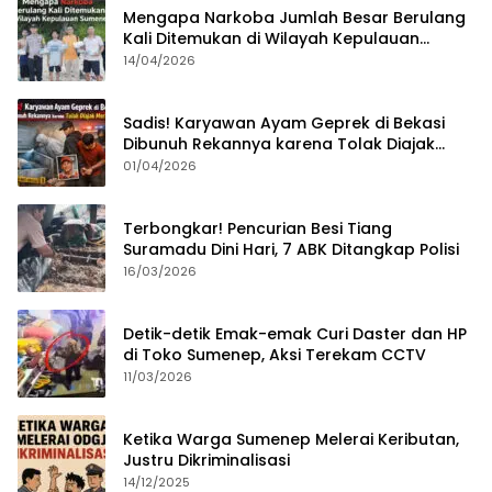
Mengapa Narkoba Jumlah Besar Berulang
Kali Ditemukan di Wilayah Kepulauan
Sumenep?
14/04/2026
Sadis! Karyawan Ayam Geprek di Bekasi
Dibunuh Rekannya karena Tolak Diajak
Merampok Majikan
01/04/2026
Terbongkar! Pencurian Besi Tiang
Suramadu Dini Hari, 7 ABK Ditangkap Polisi
16/03/2026
Detik-detik Emak-emak Curi Daster dan HP
di Toko Sumenep, Aksi Terekam CCTV
11/03/2026
Ketika Warga Sumenep Melerai Keributan,
Justru Dikriminalisasi
14/12/2025