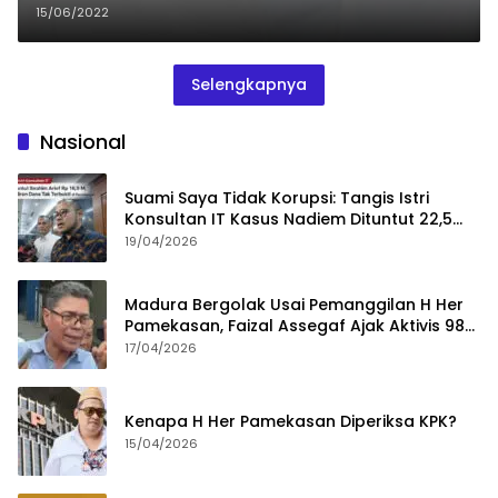
Jokowi
15/06/2022
Selengkapnya
Nasional
Suami Saya Tidak Korupsi: Tangis Istri
Konsultan IT Kasus Nadiem Dituntut 22,5
Tahun
19/04/2026
Madura Bergolak Usai Pemanggilan H Her
Pamekasan, Faizal Assegaf Ajak Aktivis 98
Bongkar Permainan KPK
17/04/2026
Kenapa H Her Pamekasan Diperiksa KPK?
15/04/2026