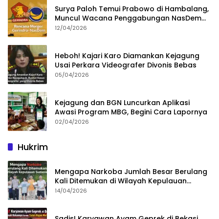
Surya Paloh Temui Prabowo di Hambalang,
Muncul Wacana Penggabungan NasDem
dan Gerindra
12/04/2026
Heboh! Kajari Karo Diamankan Kejagung
Usai Perkara Videografer Divonis Bebas
05/04/2026
Kejagung dan BGN Luncurkan Aplikasi
Awasi Program MBG, Begini Cara Lapornya
02/04/2026
Hukrim
Mengapa Narkoba Jumlah Besar Berulang
Kali Ditemukan di Wilayah Kepulauan
Sumenep?
14/04/2026
Sadis! Karyawan Ayam Geprek di Bekasi