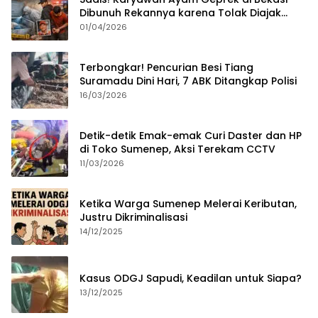
Dibunuh Rekannya karena Tolak Diajak
Merampok Majikan
01/04/2026
Terbongkar! Pencurian Besi Tiang
Suramadu Dini Hari, 7 ABK Ditangkap Polisi
16/03/2026
Detik-detik Emak-emak Curi Daster dan HP
di Toko Sumenep, Aksi Terekam CCTV
11/03/2026
Ketika Warga Sumenep Melerai Keributan,
Justru Dikriminalisasi
14/12/2025
Kasus ODGJ Sapudi, Keadilan untuk Siapa?
13/12/2025