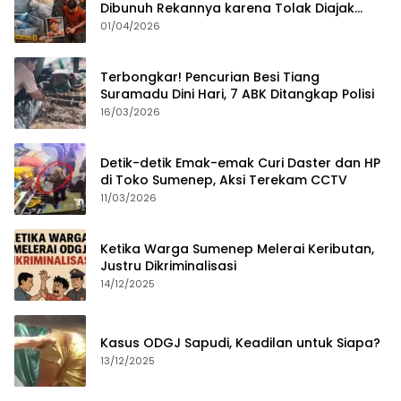
Dibunuh Rekannya karena Tolak Diajak
Merampok Majikan
01/04/2026
Terbongkar! Pencurian Besi Tiang
Suramadu Dini Hari, 7 ABK Ditangkap Polisi
16/03/2026
Detik-detik Emak-emak Curi Daster dan HP
di Toko Sumenep, Aksi Terekam CCTV
11/03/2026
Ketika Warga Sumenep Melerai Keributan,
Justru Dikriminalisasi
14/12/2025
Kasus ODGJ Sapudi, Keadilan untuk Siapa?
13/12/2025