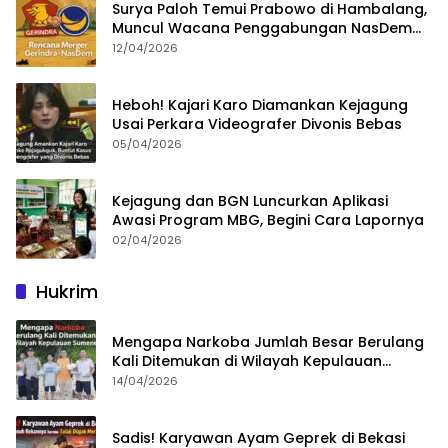
Surya Paloh Temui Prabowo di Hambalang,
Muncul Wacana Penggabungan NasDem
dan Gerindra
12/04/2026
Heboh! Kajari Karo Diamankan Kejagung
Usai Perkara Videografer Divonis Bebas
05/04/2026
Kejagung dan BGN Luncurkan Aplikasi
Awasi Program MBG, Begini Cara Lapornya
02/04/2026
Hukrim
Mengapa Narkoba Jumlah Besar Berulang
Kali Ditemukan di Wilayah Kepulauan
Sumenep?
14/04/2026
Sadis! Karyawan Ayam Geprek di Bekasi