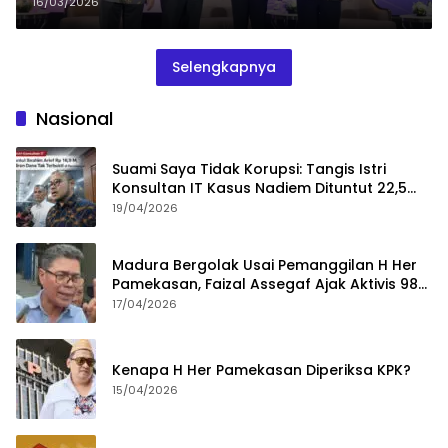
16/03/2026
Selengkapnya
Nasional
Suami Saya Tidak Korupsi: Tangis Istri
Konsultan IT Kasus Nadiem Dituntut 22,5
Tahun
19/04/2026
Madura Bergolak Usai Pemanggilan H Her
Pamekasan, Faizal Assegaf Ajak Aktivis 98
Bongkar Permainan KPK
17/04/2026
Kenapa H Her Pamekasan Diperiksa KPK?
15/04/2026