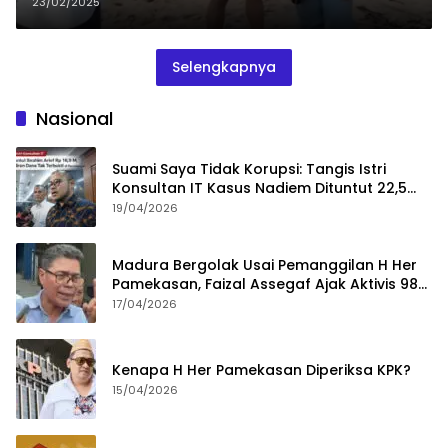
23/02/2025
Selengkapnya
Nasional
Suami Saya Tidak Korupsi: Tangis Istri
Konsultan IT Kasus Nadiem Dituntut 22,5
Tahun
19/04/2026
Madura Bergolak Usai Pemanggilan H Her
Pamekasan, Faizal Assegaf Ajak Aktivis 98
Bongkar Permainan KPK
17/04/2026
Kenapa H Her Pamekasan Diperiksa KPK?
15/04/2026