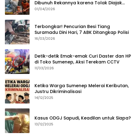
Dibunuh Rekannya karena Tolak Diajak
Merampok Majikan
01/04/2026
Terbongkar! Pencurian Besi Tiang
Suramadu Dini Hari, 7 ABK Ditangkap Polisi
16/03/2026
Detik-detik Emak-emak Curi Daster dan HP
di Toko Sumenep, Aksi Terekam CCTV
11/03/2026
Ketika Warga Sumenep Melerai Keributan,
Justru Dikriminalisasi
14/12/2025
Kasus ODGJ Sapudi, Keadilan untuk Siapa?
13/12/2025