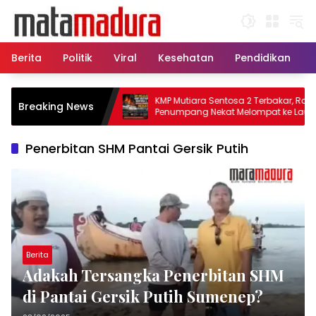
Langsung
ke
konten
Berita
Politik
Viral
Kesehatan
Pendidikan
, 11 Kapal Sisir
KMP Mutiara Sentosa 2 Terbakar, Ratusan
Breaking News
matkan Korban KMP
Penumpang Nekat Melompat ke Laut
Penerbitan SHM Pantai Gersik Putih
Berita
Adakah Tersangka Penerbitan SHM
di Pantai Gersik Putih Sumenep?