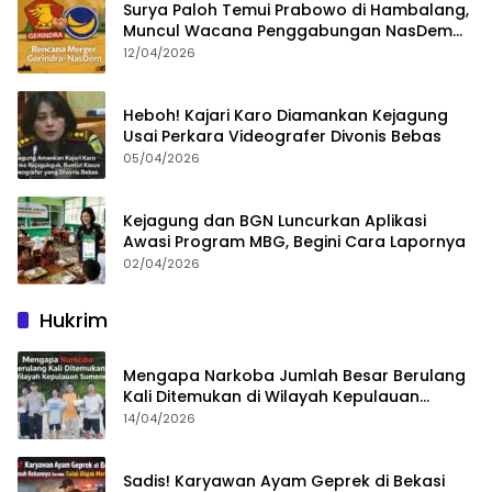
Surya Paloh Temui Prabowo di Hambalang,
Muncul Wacana Penggabungan NasDem
dan Gerindra
12/04/2026
Heboh! Kajari Karo Diamankan Kejagung
Usai Perkara Videografer Divonis Bebas
05/04/2026
Kejagung dan BGN Luncurkan Aplikasi
Awasi Program MBG, Begini Cara Lapornya
02/04/2026
Hukrim
Mengapa Narkoba Jumlah Besar Berulang
Kali Ditemukan di Wilayah Kepulauan
Sumenep?
14/04/2026
Sadis! Karyawan Ayam Geprek di Bekasi