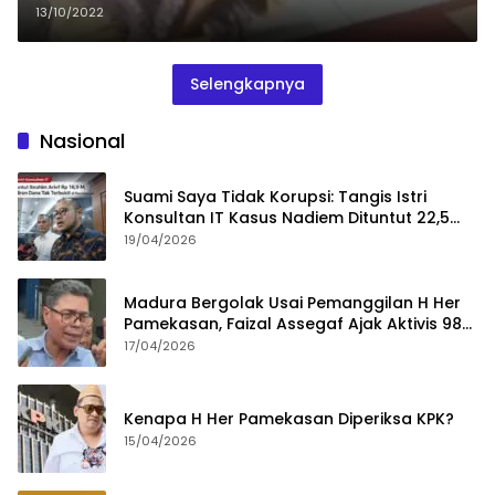
13/10/2022
Selengkapnya
Nasional
Suami Saya Tidak Korupsi: Tangis Istri
Konsultan IT Kasus Nadiem Dituntut 22,5
Tahun
19/04/2026
Madura Bergolak Usai Pemanggilan H Her
Pamekasan, Faizal Assegaf Ajak Aktivis 98
Bongkar Permainan KPK
17/04/2026
Kenapa H Her Pamekasan Diperiksa KPK?
15/04/2026