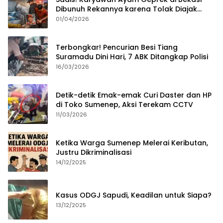
Dibunuh Rekannya karena Tolak Diajak
Merampok Majikan
01/04/2026
Terbongkar! Pencurian Besi Tiang
Suramadu Dini Hari, 7 ABK Ditangkap Polisi
16/03/2026
Detik-detik Emak-emak Curi Daster dan HP
di Toko Sumenep, Aksi Terekam CCTV
11/03/2026
Ketika Warga Sumenep Melerai Keributan,
Justru Dikriminalisasi
14/12/2025
Kasus ODGJ Sapudi, Keadilan untuk Siapa?
13/12/2025