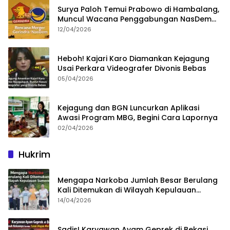
Surya Paloh Temui Prabowo di Hambalang,
Muncul Wacana Penggabungan NasDem
dan Gerindra
12/04/2026
Heboh! Kajari Karo Diamankan Kejagung
Usai Perkara Videografer Divonis Bebas
05/04/2026
Kejagung dan BGN Luncurkan Aplikasi
Awasi Program MBG, Begini Cara Lapornya
02/04/2026
Hukrim
Mengapa Narkoba Jumlah Besar Berulang
Kali Ditemukan di Wilayah Kepulauan
Sumenep?
14/04/2026
Sadis! Karyawan Ayam Geprek di Bekasi