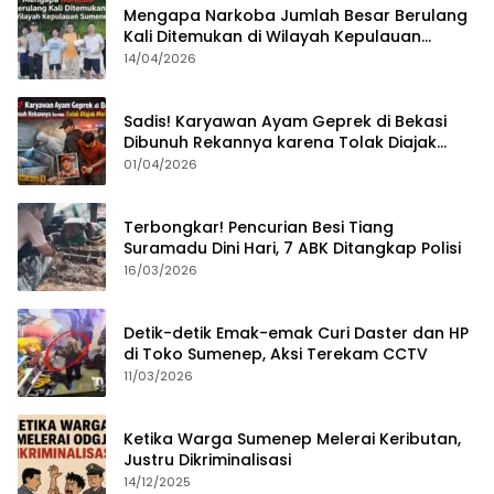
Mengapa Narkoba Jumlah Besar Berulang
Kali Ditemukan di Wilayah Kepulauan
Sumenep?
14/04/2026
Sadis! Karyawan Ayam Geprek di Bekasi
Dibunuh Rekannya karena Tolak Diajak
Merampok Majikan
01/04/2026
Terbongkar! Pencurian Besi Tiang
Suramadu Dini Hari, 7 ABK Ditangkap Polisi
16/03/2026
Detik-detik Emak-emak Curi Daster dan HP
di Toko Sumenep, Aksi Terekam CCTV
11/03/2026
Ketika Warga Sumenep Melerai Keributan,
Justru Dikriminalisasi
14/12/2025