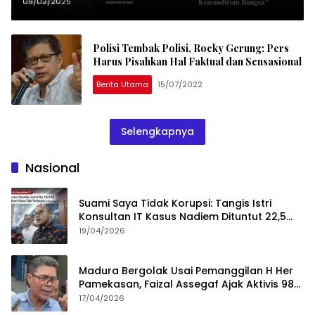
09/02/2025
Polisi Tembak Polisi, Rocky Gerung: Pers
Harus Pisahkan Hal Faktual dan Sensasional
Berita Utama
15/07/2022
Selengkapnya
Nasional
Suami Saya Tidak Korupsi: Tangis Istri
Konsultan IT Kasus Nadiem Dituntut 22,5
Tahun
19/04/2026
Madura Bergolak Usai Pemanggilan H Her
Pamekasan, Faizal Assegaf Ajak Aktivis 98
Bongkar Permainan KPK
17/04/2026