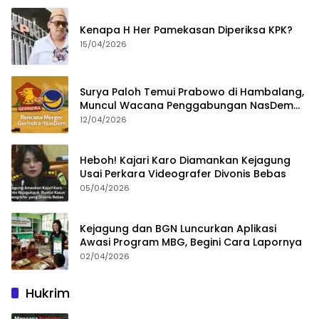
Kenapa H Her Pamekasan Diperiksa KPK?
15/04/2026
Surya Paloh Temui Prabowo di Hambalang,
Muncul Wacana Penggabungan NasDem
dan Gerindra
12/04/2026
Heboh! Kajari Karo Diamankan Kejagung
Usai Perkara Videografer Divonis Bebas
05/04/2026
Kejagung dan BGN Luncurkan Aplikasi
Awasi Program MBG, Begini Cara Lapornya
02/04/2026
Hukrim