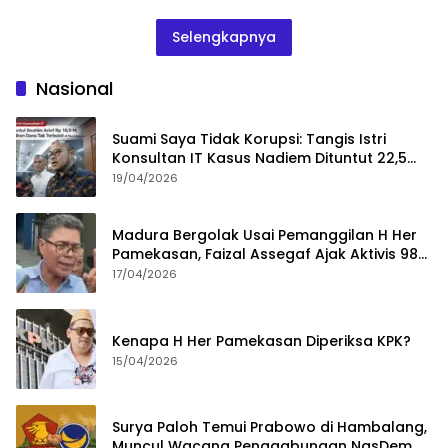
Selengkapnya
Nasional
Suami Saya Tidak Korupsi: Tangis Istri
Konsultan IT Kasus Nadiem Dituntut 22,5
Tahun
19/04/2026
Madura Bergolak Usai Pemanggilan H Her
Pamekasan, Faizal Assegaf Ajak Aktivis 98
Bongkar Permainan KPK
17/04/2026
Kenapa H Her Pamekasan Diperiksa KPK?
15/04/2026
Surya Paloh Temui Prabowo di Hambalang,
Muncul Wacana Penggabungan NasDem