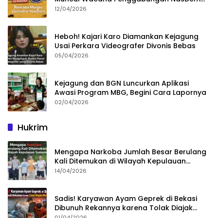
dan Gerindra
12/04/2026
Heboh! Kajari Karo Diamankan Kejagung
Usai Perkara Videografer Divonis Bebas
05/04/2026
Kejagung dan BGN Luncurkan Aplikasi
Awasi Program MBG, Begini Cara Lapornya
02/04/2026
Hukrim
Mengapa Narkoba Jumlah Besar Berulang
Kali Ditemukan di Wilayah Kepulauan
Sumenep?
14/04/2026
Sadis! Karyawan Ayam Geprek di Bekasi
Dibunuh Rekannya karena Tolak Diajak
Merampok Majikan
01/04/2026