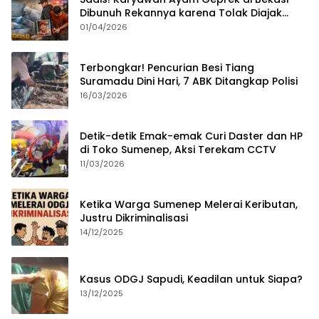
Dibunuh Rekannya karena Tolak Diajak
Merampok Majikan
01/04/2026
Terbongkar! Pencurian Besi Tiang
Suramadu Dini Hari, 7 ABK Ditangkap Polisi
16/03/2026
Detik-detik Emak-emak Curi Daster dan HP
di Toko Sumenep, Aksi Terekam CCTV
11/03/2026
Ketika Warga Sumenep Melerai Keributan,
Justru Dikriminalisasi
14/12/2025
Kasus ODGJ Sapudi, Keadilan untuk Siapa?
13/12/2025