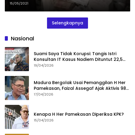
15/05/2021
Selengkapnya
Nasional
Suami Saya Tidak Korupsi: Tangis Istri
Konsultan IT Kasus Nadiem Dituntut 22,5
Tahun
19/04/2026
Madura Bergolak Usai Pemanggilan H Her
Pamekasan, Faizal Assegaf Ajak Aktivis 98
Bongkar Permainan KPK
17/04/2026
Kenapa H Her Pamekasan Diperiksa KPK?
15/04/2026