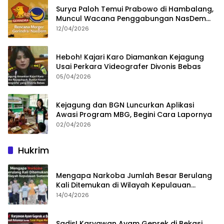
Surya Paloh Temui Prabowo di Hambalang,
Muncul Wacana Penggabungan NasDem
dan Gerindra
12/04/2026
Heboh! Kajari Karo Diamankan Kejagung
Usai Perkara Videografer Divonis Bebas
05/04/2026
Kejagung dan BGN Luncurkan Aplikasi
Awasi Program MBG, Begini Cara Lapornya
02/04/2026
Hukrim
Mengapa Narkoba Jumlah Besar Berulang
Kali Ditemukan di Wilayah Kepulauan
Sumenep?
14/04/2026
Sadis! Karyawan Ayam Geprek di Bekasi