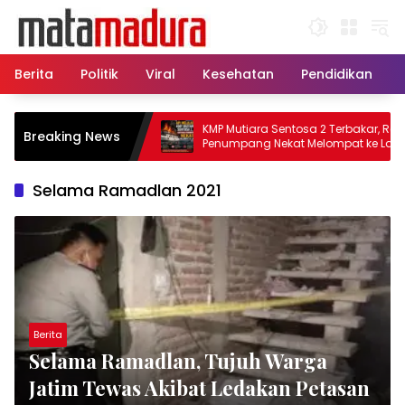
Langsung
ke
konten
Berita
Politik
Viral
Kesehatan
Pendidikan
, 11 Kapal Sisir
KMP Mutiara Sentosa 2 Terbakar, Ratusan
Breaking News
matkan Korban KMP
Penumpang Nekat Melompat ke Laut
Selama Ramadlan 2021
Berita
Selama Ramadlan, Tujuh Warga
Jatim Tewas Akibat Ledakan Petasan