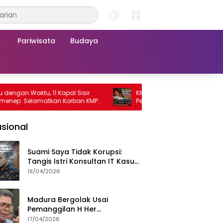
Pariwisata
Budaya
n Waktu, 11 Kapal Sisir
KMP Mutiara Sentosa 2 Terbakar, 
: Selamatkan Korban KMP
Penumpang Nekat Melompat ke La
osa 2
sional
Suami Saya Tidak Korupsi:
Tangis Istri Konsultan IT Kasus
Nadiem Dituntut 22,5 Tahun
19/04/2026
Madura Bergolak Usai
Pemanggilan H Her
Pamekasan, Faizal Assegaf
17/04/2026