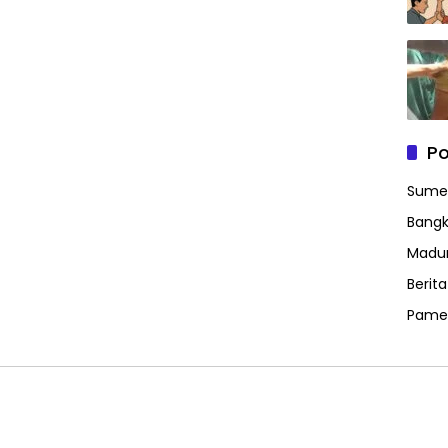
Po
Sume
Bangk
Madu
Berit
Pame