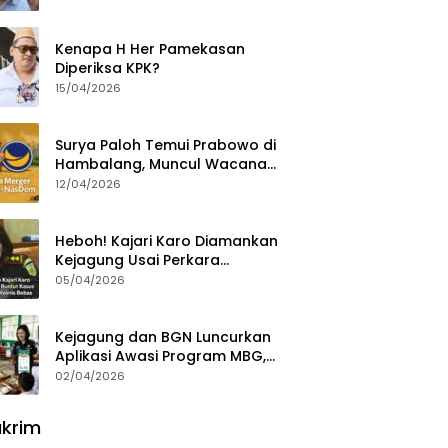
Ajak Aktivis 98 Bongkar
Permainan KPK
Kenapa H Her Pamekasan
Diperiksa KPK?
15/04/2026
Surya Paloh Temui Prabowo di
Hambalang, Muncul Wacana
Penggabungan NasDem dan
12/04/2026
Gerindra
Heboh! Kajari Karo Diamankan
Kejagung Usai Perkara
Videografer Divonis Bebas
05/04/2026
Kejagung dan BGN Luncurkan
Aplikasi Awasi Program MBG,
Begini Cara Lapornya
02/04/2026
krim