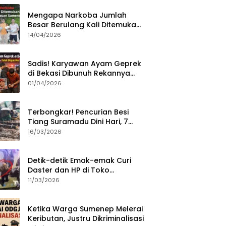
Mengapa Narkoba Jumlah
Besar Berulang Kali Ditemukan
di Wilayah Kepulauan
14/04/2026
Sumenep?
Sadis! Karyawan Ayam Geprek
di Bekasi Dibunuh Rekannya
karena Tolak Diajak Merampok
01/04/2026
Majikan
Terbongkar! Pencurian Besi
Tiang Suramadu Dini Hari, 7
ABK Ditangkap Polisi
16/03/2026
Detik-detik Emak-emak Curi
Daster dan HP di Toko
Sumenep, Aksi Terekam CCTV
11/03/2026
Ketika Warga Sumenep Melerai
Keributan, Justru Dikriminalisasi