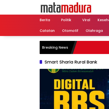
Langsung
ke
konten
Berita
Politik
Viral
Keseh
Catatan
Otomotif
Olahraga
Breaking News
Smart Sharia Rural Bank