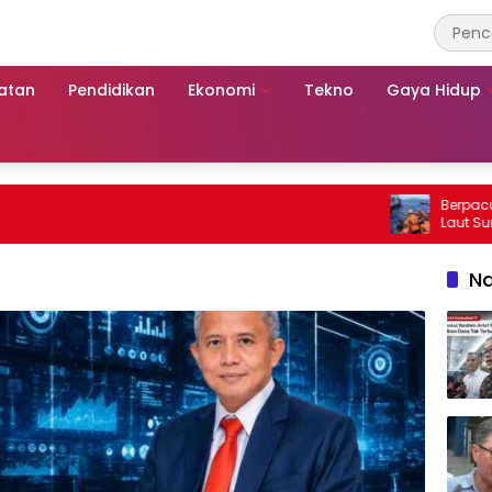
atan
Pendidikan
Ekonomi
Tekno
Gaya Hidup
Berpacu denga
Laut Sumenep
Mutiara Sent
Na