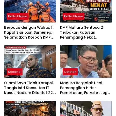
Berita Utama
Berita Utama
Berpacu dengan Waktu, 11
KMP Mutiara Sentosa 2
Kapal Sisir Laut Sumenep:
Terbakar, Ratusan
Selamatkan Korban KMP
Penumpang Nekat
Mutiara Sentosa 2
Melompat ke Laut
Nasional
Catatan
Suami Saya Tidak Korupsi:
Madura Bergolak Usai
Tangis Istri Konsultan IT
Pemanggilan H Her
Kasus Nadiem Dituntut 22,5
Pamekasan, Faizal Assegaf
Tahun
Ajak Aktivis 98 Bongkar
Permainan KPK