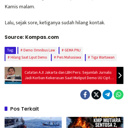
Kamis malam.
Lalu, sejak sore, ketiganya sudah hilang kontak.
Source: Kompas.com
Tag:
Demo Omnibus Law
GEMA PNJ
Hilang Saat Liput Demo
Pers Mahasiswa
Tiga Wartawan
Catatan AJI Jakarta dan LBH Pers: Sejumlah Jurnalis
Jadi Korban Kekerasan Saat Meliput Demo UU Cipta
Kerja
Pos Terkait