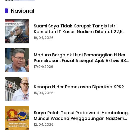
Nasional
Suami Saya Tidak Korupsi: Tangis Istri
Konsultan IT Kasus Nadiem Dituntut 22,5
Tahun
19/04/2026
Madura Bergolak Usai Pemanggilan H Her
Pamekasan, Faizal Assegaf Ajak Aktivis 98
Bongkar Permainan KPK
17/04/2026
Kenapa H Her Pamekasan Diperiksa KPK?
15/04/2026
Surya Paloh Temui Prabowo di Hambalang,
Muncul Wacana Penggabungan NasDem
dan Gerindra
12/04/2026