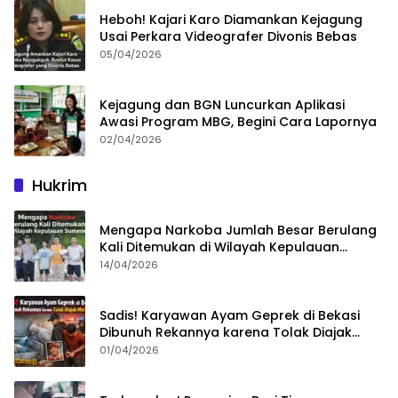
Heboh! Kajari Karo Diamankan Kejagung
Usai Perkara Videografer Divonis Bebas
05/04/2026
Kejagung dan BGN Luncurkan Aplikasi
Awasi Program MBG, Begini Cara Lapornya
02/04/2026
Hukrim
Mengapa Narkoba Jumlah Besar Berulang
Kali Ditemukan di Wilayah Kepulauan
Sumenep?
14/04/2026
Sadis! Karyawan Ayam Geprek di Bekasi
Dibunuh Rekannya karena Tolak Diajak
Merampok Majikan
01/04/2026