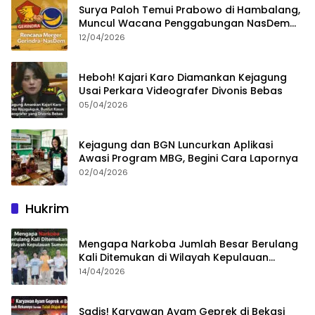
Surya Paloh Temui Prabowo di Hambalang,
Muncul Wacana Penggabungan NasDem
dan Gerindra
12/04/2026
Heboh! Kajari Karo Diamankan Kejagung
Usai Perkara Videografer Divonis Bebas
05/04/2026
Kejagung dan BGN Luncurkan Aplikasi
Awasi Program MBG, Begini Cara Lapornya
02/04/2026
Hukrim
Mengapa Narkoba Jumlah Besar Berulang
Kali Ditemukan di Wilayah Kepulauan
Sumenep?
14/04/2026
Sadis! Karyawan Ayam Geprek di Bekasi