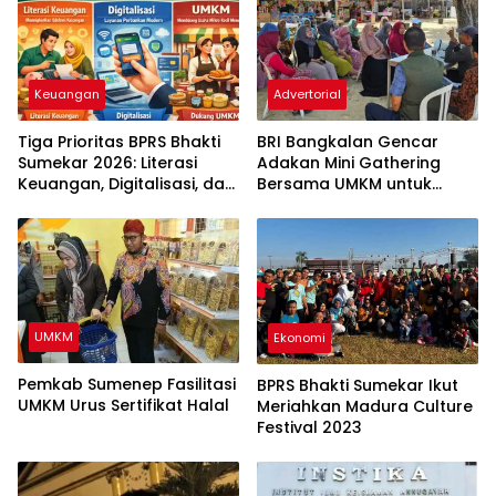
Keuangan
Advertorial
Tiga Prioritas BPRS Bhakti
BRI Bangkalan Gencar
Sumekar 2026: Literasi
Adakan Mini Gathering
Keuangan, Digitalisasi, dan
Bersama UMKM untuk
UMKM
Memperluas Transaksi
Non-Tunai
UMKM
Ekonomi
Pemkab Sumenep Fasilitasi
BPRS Bhakti Sumekar Ikut
UMKM Urus Sertifikat Halal
Meriahkan Madura Culture
Festival 2023