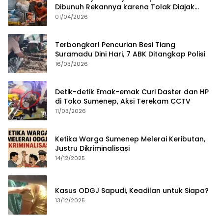
Dibunuh Rekannya karena Tolak Diajak
Merampok Majikan
01/04/2026
Terbongkar! Pencurian Besi Tiang
Suramadu Dini Hari, 7 ABK Ditangkap Polisi
16/03/2026
Detik-detik Emak-emak Curi Daster dan HP
di Toko Sumenep, Aksi Terekam CCTV
11/03/2026
Ketika Warga Sumenep Melerai Keributan,
Justru Dikriminalisasi
14/12/2025
Kasus ODGJ Sapudi, Keadilan untuk Siapa?
13/12/2025