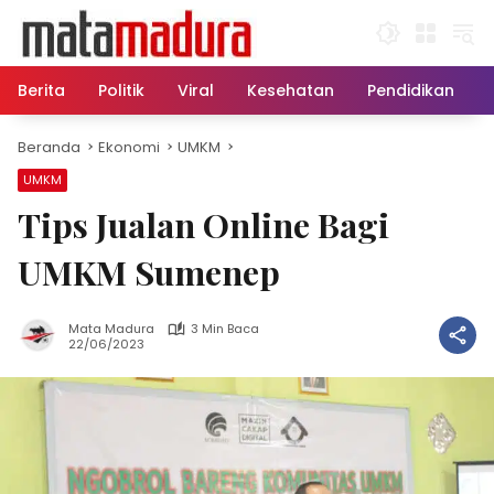
Langsung
ke
konten
Berita
Politik
Viral
Kesehatan
Pendidikan
Beranda
Ekonomi
UMKM
UMKM
Tips Jualan Online Bagi
UMKM Sumenep
Mata Madura
3 Min Baca
22/06/2023