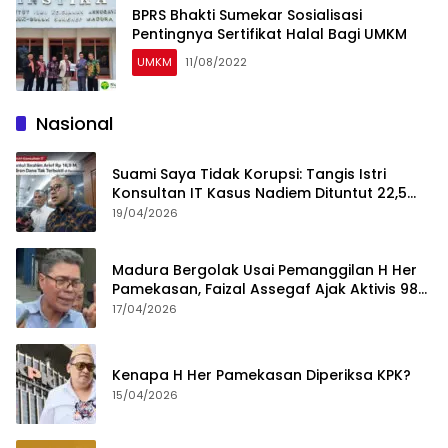
BPRS Bhakti Sumekar Sosialisasi
Pentingnya Sertifikat Halal Bagi UMKM
UMKM
11/08/2022
Nasional
Suami Saya Tidak Korupsi: Tangis Istri
Konsultan IT Kasus Nadiem Dituntut 22,5
Tahun
19/04/2026
Madura Bergolak Usai Pemanggilan H Her
Pamekasan, Faizal Assegaf Ajak Aktivis 98
Bongkar Permainan KPK
17/04/2026
Kenapa H Her Pamekasan Diperiksa KPK?
15/04/2026