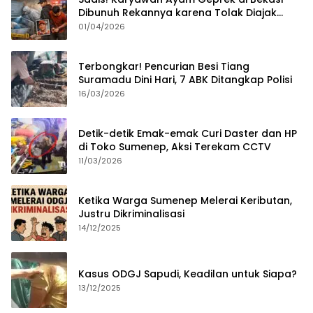
Dibunuh Rekannya karena Tolak Diajak
Merampok Majikan
01/04/2026
Terbongkar! Pencurian Besi Tiang
Suramadu Dini Hari, 7 ABK Ditangkap Polisi
16/03/2026
Detik-detik Emak-emak Curi Daster dan HP
di Toko Sumenep, Aksi Terekam CCTV
11/03/2026
Ketika Warga Sumenep Melerai Keributan,
Justru Dikriminalisasi
14/12/2025
Kasus ODGJ Sapudi, Keadilan untuk Siapa?
13/12/2025