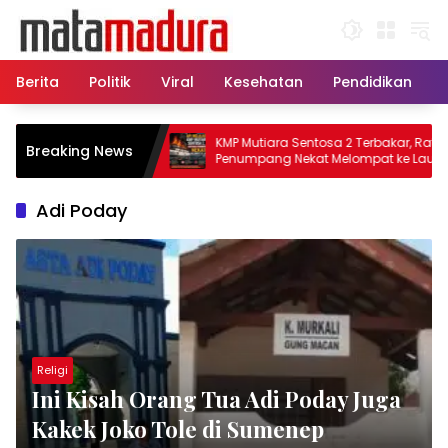
Langsung
ke
konten
Berita
Politik
Viral
Kesehatan
Pendidikan
 11 Kapal Sisir
KMP Mutiara Sentosa 2 Terbakar, Ratusan
Breaking News
atkan Korban KMP
Penumpang Nekat Melompat ke Laut
Adi Poday
Religi
Ini Kisah Orang Tua Adi Poday Juga
Kakek Joko Tole di Sumenep