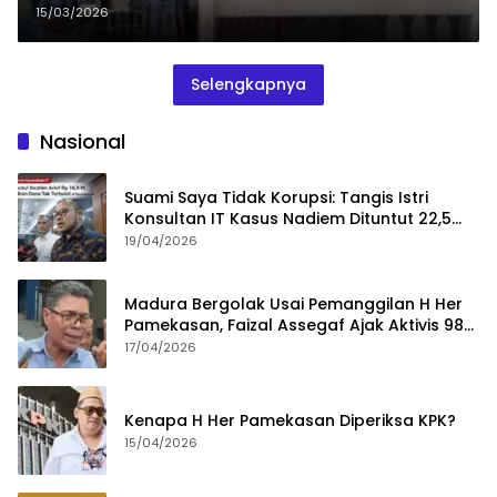
15/03/2026
Selengkapnya
Nasional
Suami Saya Tidak Korupsi: Tangis Istri
Konsultan IT Kasus Nadiem Dituntut 22,5
Tahun
19/04/2026
Madura Bergolak Usai Pemanggilan H Her
Pamekasan, Faizal Assegaf Ajak Aktivis 98
Bongkar Permainan KPK
17/04/2026
Kenapa H Her Pamekasan Diperiksa KPK?
15/04/2026