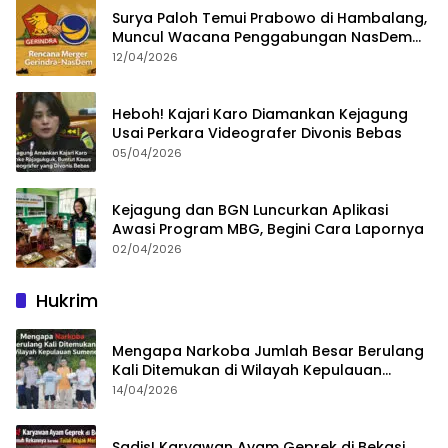
Surya Paloh Temui Prabowo di Hambalang,
Muncul Wacana Penggabungan NasDem
dan Gerindra
12/04/2026
Heboh! Kajari Karo Diamankan Kejagung
Usai Perkara Videografer Divonis Bebas
05/04/2026
Kejagung dan BGN Luncurkan Aplikasi
Awasi Program MBG, Begini Cara Lapornya
02/04/2026
Hukrim
Mengapa Narkoba Jumlah Besar Berulang
Kali Ditemukan di Wilayah Kepulauan
Sumenep?
14/04/2026
Sadis! Karyawan Ayam Geprek di Bekasi