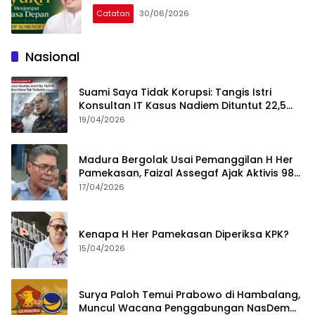
Catatan
30/06/2026
Nasional
Suami Saya Tidak Korupsi: Tangis Istri
Konsultan IT Kasus Nadiem Dituntut 22,5
Tahun
19/04/2026
Madura Bergolak Usai Pemanggilan H Her
Pamekasan, Faizal Assegaf Ajak Aktivis 98
Bongkar Permainan KPK
17/04/2026
Kenapa H Her Pamekasan Diperiksa KPK?
15/04/2026
Surya Paloh Temui Prabowo di Hambalang,
Muncul Wacana Penggabungan NasDem