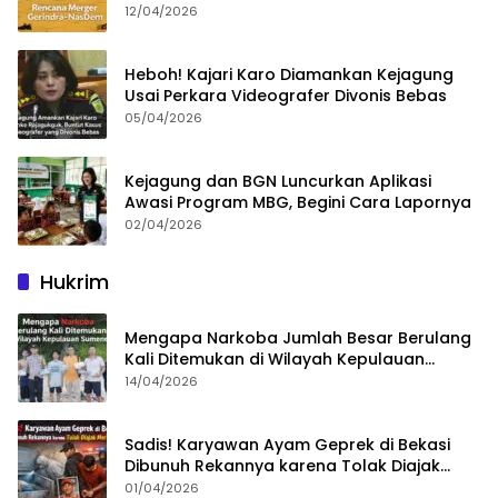
dan Gerindra
12/04/2026
Heboh! Kajari Karo Diamankan Kejagung
Usai Perkara Videografer Divonis Bebas
05/04/2026
Kejagung dan BGN Luncurkan Aplikasi
Awasi Program MBG, Begini Cara Lapornya
02/04/2026
Hukrim
Mengapa Narkoba Jumlah Besar Berulang
Kali Ditemukan di Wilayah Kepulauan
Sumenep?
14/04/2026
Sadis! Karyawan Ayam Geprek di Bekasi
Dibunuh Rekannya karena Tolak Diajak
Merampok Majikan
01/04/2026