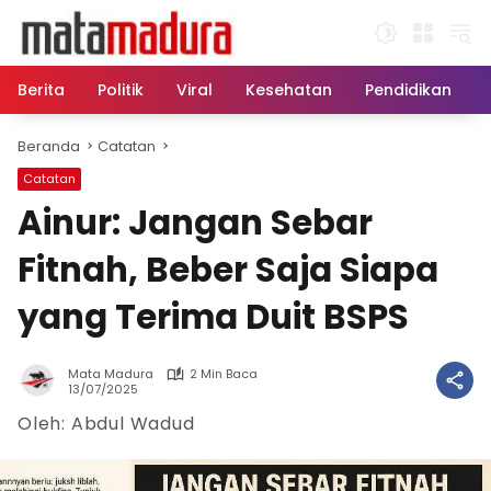
Langsung
ke
konten
Berita
Politik
Viral
Kesehatan
Pendidikan
Beranda
Catatan
Catatan
Ainur: Jangan Sebar
Fitnah, Beber Saja Siapa
yang Terima Duit BSPS
Mata Madura
2 Min Baca
13/07/2025
Oleh: Abdul Wadud