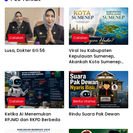
Catatan
Catatan
Lusa, Dokter Erli 56
Viral Isu Kabupaten
Kepulauan Sumenep,
Akankah Kota Sumenep
Segera Hadir?
Catatan
Berita Utama
Ketika AI Menemukan
Rindu Suara Pak Dewan
RPJMD dan RKPD Berbeda