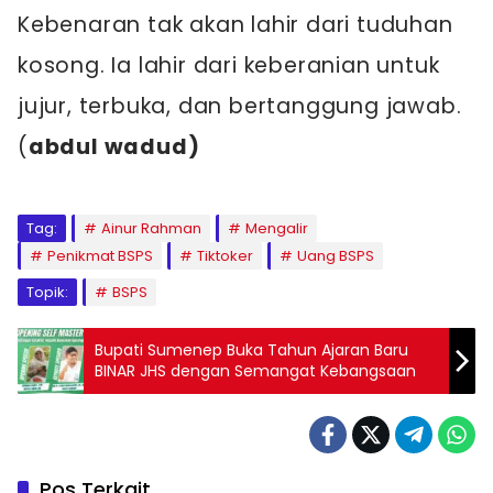
Kebenaran tak akan lahir dari tuduhan
kosong. Ia lahir dari keberanian untuk
jujur, terbuka, dan bertanggung jawab.
(
abdul wadud)
Tag:
Ainur Rahman
Mengalir
Penikmat BSPS
Tiktoker
Uang BSPS
Topik:
BSPS
Bupati Sumenep Buka Tahun Ajaran Baru
BINAR JHS dengan Semangat Kebangsaan
Pos Terkait