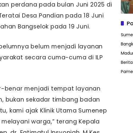
akan perdana pada bulan Juni 2025 di
 Teratai Desa Pandian pada 18 Juni
Po
ahan Bangselok pada 19 Juni.
Sume
Bangk
belumnya belum menjadi layanan
Madu
asyarakat secara cuma-cuma di ILP
Berit
Pame
r-benar menjadi tempat layanan
h, bukan sekadar timbang badan
itu, kami ajak Klinik Utama Sumenep
melayani warga,” terang Kepala
, dr. Fatimatul Insyoniah, M.Kes