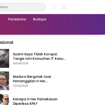
Pariwisata
Budaya
sional
Suami Saya Tidak Korupsi:
Tangis Istri Konsultan IT Kasus
Nadiem Dituntut 22,5 Tahun
19/04/2026
Madura Bergolak Usai
Pemanggilan H Her
Pamekasan, Faizal Assegaf
17/04/2026
Ajak Aktivis 98 Bongkar
Permainan KPK
Kenapa H Her Pamekasan
Diperiksa KPK?