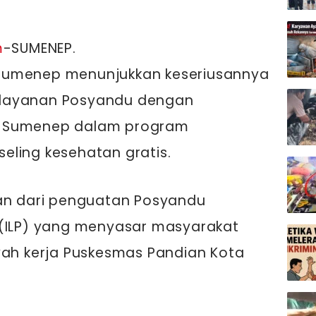
m
-SUMENEP.
Sumenep menunjukkan keseriusannya
 layanan Posyandu dengan
a Sumenep dalam program
eling kesehatan gratis.
ian dari penguatan Posyandu
 (ILP) yang menyasar masyarakat
yah kerja Puskesmas Pandian Kota