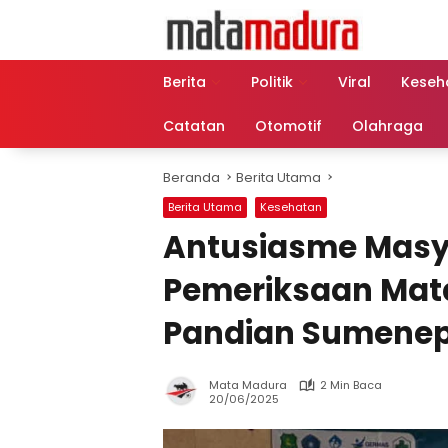
Langsung
ke
konten
Berita
Politik
Viral
Keseh
Catatan
Otomotif
Olahraga
Beranda
Berita Utama
Berita Utama
Kesehatan
Antusiasme Masy
Pemeriksaan Mata
Pandian Sumene
Mata Madura
2 Min Baca
20/06/2025