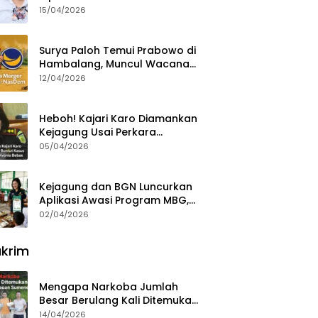
15/04/2026
Surya Paloh Temui Prabowo di
Hambalang, Muncul Wacana
Penggabungan NasDem dan
12/04/2026
Gerindra
Heboh! Kajari Karo Diamankan
Kejagung Usai Perkara
Videografer Divonis Bebas
05/04/2026
Kejagung dan BGN Luncurkan
Aplikasi Awasi Program MBG,
Begini Cara Lapornya
02/04/2026
krim
Mengapa Narkoba Jumlah
Besar Berulang Kali Ditemukan
di Wilayah Kepulauan
14/04/2026