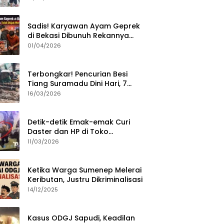
Sumenep?
Sadis! Karyawan Ayam Geprek
di Bekasi Dibunuh Rekannya
karena Tolak Diajak Merampok
01/04/2026
Majikan
Terbongkar! Pencurian Besi
Tiang Suramadu Dini Hari, 7
ABK Ditangkap Polisi
16/03/2026
Detik-detik Emak-emak Curi
Daster dan HP di Toko
Sumenep, Aksi Terekam CCTV
11/03/2026
Ketika Warga Sumenep Melerai
Keributan, Justru Dikriminalisasi
14/12/2025
Kasus ODGJ Sapudi, Keadilan