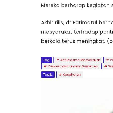
Mereka berharap kegiatan s
Akhir rilis, dr Fatimatul b
masyarakat terhadap pent
berkala terus meningkat. (b
Tag:
Antusiasme Masyarakat
P
Puskesmas Pandian Sumenep
Su
Topik:
Kesehatan