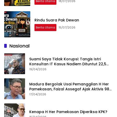
Berita Utama
18/07/2026
Rindu Suara Pak Dewan
Berita Utama
15/07/2026
Nasional
Suami Saya Tidak Korupsi: Tangis Istri
Konsultan IT Kasus Nadiem Dituntut 22,5
Tahun
19/04/2026
Madura Bergolak Usai Pemanggilan H Her
Pamekasan, Faizal Assegaf Ajak Aktivis 98
Bongkar Permainan KPK
17/04/2026
Kenapa H Her Pamekasan Diperiksa KPK?
15/04/2026