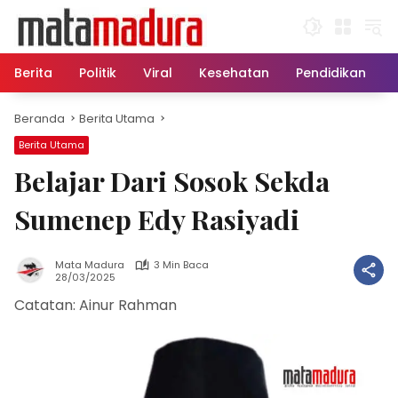
Langsung
ke
konten
Berita
Politik
Viral
Kesehatan
Pendidikan
Beranda
Berita Utama
Berita Utama
Belajar Dari Sosok Sekda
Sumenep Edy Rasiyadi
Mata Madura
3 Min Baca
28/03/2025
Catatan: Ainur Rahman