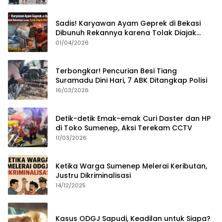
Sadis! Karyawan Ayam Geprek di Bekasi
Dibunuh Rekannya karena Tolak Diajak
Merampok Majikan
01/04/2026
Terbongkar! Pencurian Besi Tiang
Suramadu Dini Hari, 7 ABK Ditangkap Polisi
16/03/2026
Detik-detik Emak-emak Curi Daster dan HP
di Toko Sumenep, Aksi Terekam CCTV
11/03/2026
Ketika Warga Sumenep Melerai Keributan,
Justru Dikriminalisasi
14/12/2025
Kasus ODGJ Sapudi, Keadilan untuk Siapa?