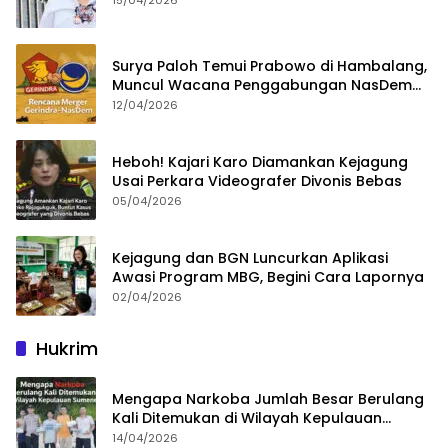
Surya Paloh Temui Prabowo di Hambalang,
Muncul Wacana Penggabungan NasDem
dan Gerindra
12/04/2026
Heboh! Kajari Karo Diamankan Kejagung
Usai Perkara Videografer Divonis Bebas
05/04/2026
Kejagung dan BGN Luncurkan Aplikasi
Awasi Program MBG, Begini Cara Lapornya
02/04/2026
Hukrim
Mengapa Narkoba Jumlah Besar Berulang
Kali Ditemukan di Wilayah Kepulauan
Sumenep?
14/04/2026