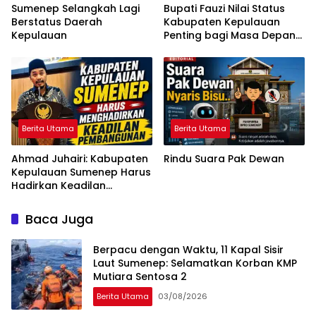
Sumenep Selangkah Lagi
Bupati Fauzi Nilai Status
Berstatus Daerah
Kabupaten Kepulauan
Kepulauan
Penting bagi Masa Depan
Sumenep
Berita Utama
Berita Utama
Ahmad Juhairi: Kabupaten
Rindu Suara Pak Dewan
Kepulauan Sumenep Harus
Hadirkan Keadilan
Pembangunan, Bukan
Sekadar Ganti Nama
Baca Juga
Berpacu dengan Waktu, 11 Kapal Sisir
Laut Sumenep: Selamatkan Korban KMP
Mutiara Sentosa 2
Berita Utama
03/08/2026