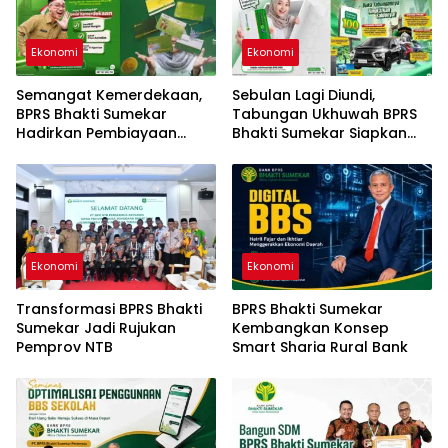
Ekonomi
Ekonomi
Semangat Kemerdekaan,
Sebulan Lagi Diundi,
BPRS Bhakti Sumekar
Tabungan Ukhuwah BPRS
Hadirkan Pembiayaan
Bhakti Sumekar Siapkan
Lebih Ringan untuk
Kesempatan Raih
Nasabah Payroll
Beragam Hadiah
Ekonomi
Ekonomi
Transformasi BPRS Bhakti
BPRS Bhakti Sumekar
Sumekar Jadi Rujukan
Kembangkan Konsep
Pemprov NTB
Smart Sharia Rural Bank