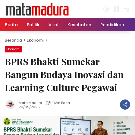
Langsung
ke
konten
Berita
Politik
Viral
Kesehatan
Pendidikan
Beranda
Ekonomi
Ekonomi
BPRS Bhakti Sumekar
Bangun Budaya Inovasi dan
Learning Culture Pegawai
Mata Madura
1 Min Baca
20/05/2026