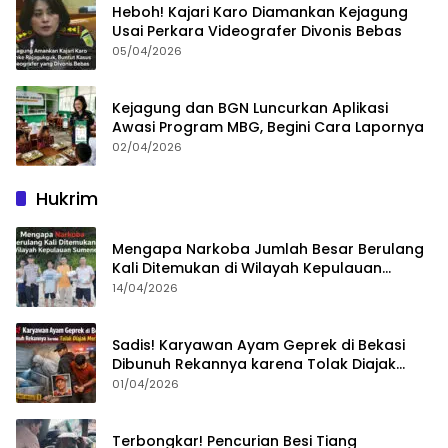
Heboh! Kajari Karo Diamankan Kejagung
Usai Perkara Videografer Divonis Bebas
05/04/2026
Kejagung dan BGN Luncurkan Aplikasi
Awasi Program MBG, Begini Cara Lapornya
02/04/2026
Hukrim
Mengapa Narkoba Jumlah Besar Berulang
Kali Ditemukan di Wilayah Kepulauan
Sumenep?
14/04/2026
Sadis! Karyawan Ayam Geprek di Bekasi
Dibunuh Rekannya karena Tolak Diajak
Merampok Majikan
01/04/2026
Terbongkar! Pencurian Besi Tiang