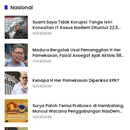
Nasional
Suami Saya Tidak Korupsi: Tangis Istri
Konsultan IT Kasus Nadiem Dituntut 22,5
Tahun
19/04/2026
Madura Bergolak Usai Pemanggilan H Her
Pamekasan, Faizal Assegaf Ajak Aktivis 98
Bongkar Permainan KPK
17/04/2026
Kenapa H Her Pamekasan Diperiksa KPK?
15/04/2026
Surya Paloh Temui Prabowo di Hambalang,
Muncul Wacana Penggabungan NasDem
dan Gerindra
12/04/2026