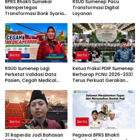
BPRS Bhakti Sumekar
RSUD Sumenep Pacu
Mempertegas
Transformasi Digital
Transformasi Bank Syariah
Layanan
Modern Daerah
Berita
Berita
RSUD Sumenep Lagi
Ketua Fraksi PDIP Sumenep
Perketat Validasi Data
Berharap PCNU 2026–2031
Pasien, Cegah Medical
Terus Perkuat Gerakan
Error Lewat Sistem Digital
Pendidikan dan Dakwah
Berita
Berita
31 Raperda Jadi Bahasan
Pegawai BPRS Bhakti