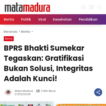
Langsung
ke
konten
Berita
Politik
Viral
Kesehatan
Pendidikan
Beranda
Berita
Berita
BPRS Bhakti Sumekar
Tegaskan: Gratifikasi
Bukan Solusi, Integritas
Adalah Kunci!
Mata Madura
2 Min Baca
27/06/2025