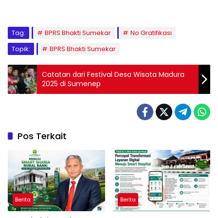
Tag:
BPRS Bhakti Sumekar
No Gratifikasi
Topik:
BPRS Bhakti Sumekar
Catatan dari Festival Desa Wisata Madura
2025 di Sumenep
Pos Terkait
Berita
Berita