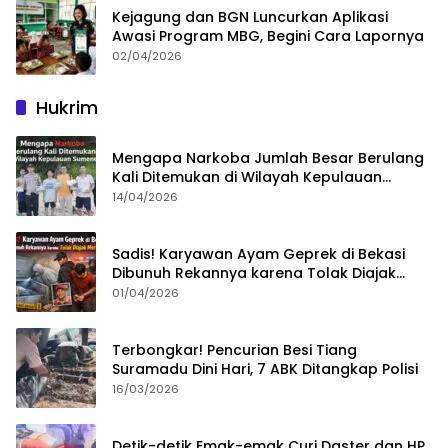
Kejagung dan BGN Luncurkan Aplikasi
Awasi Program MBG, Begini Cara Lapornya
02/04/2026
Hukrim
Mengapa Narkoba Jumlah Besar Berulang
Kali Ditemukan di Wilayah Kepulauan
Sumenep?
14/04/2026
Sadis! Karyawan Ayam Geprek di Bekasi
Dibunuh Rekannya karena Tolak Diajak
Merampok Majikan
01/04/2026
Terbongkar! Pencurian Besi Tiang
Suramadu Dini Hari, 7 ABK Ditangkap Polisi
16/03/2026
Detik-detik Emak-emak Curi Daster dan HP