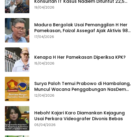
Konsultan IT Kasus Nadiem Dituntut 22,5
Tahun
19/04/2026
Madura Bergolak Usai Pemanggilan H Her
Pamekasan, Faizal Assegaf Ajak Aktivis 98
Bongkar Permainan KPK
17/04/2026
Kenapa H Her Pamekasan Diperiksa KPK?
15/04/2026
Surya Paloh Temui Prabowo di Hambalang,
Muncul Wacana Penggabungan NasDem
dan Gerindra
12/04/2026
Heboh! Kajari Karo Diamankan Kejagung
Usai Perkara Videografer Divonis Bebas
05/04/2026