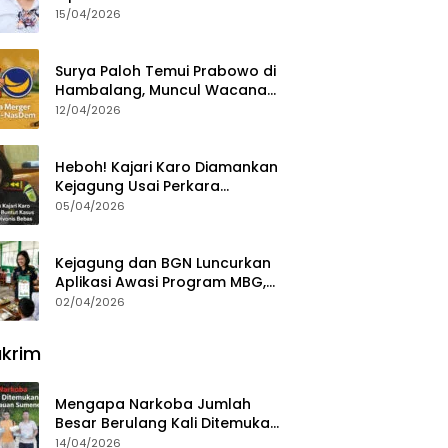
15/04/2026
Surya Paloh Temui Prabowo di
Hambalang, Muncul Wacana
Penggabungan NasDem dan
12/04/2026
Gerindra
Heboh! Kajari Karo Diamankan
Kejagung Usai Perkara
Videografer Divonis Bebas
05/04/2026
Kejagung dan BGN Luncurkan
Aplikasi Awasi Program MBG,
Begini Cara Lapornya
02/04/2026
krim
Mengapa Narkoba Jumlah
Besar Berulang Kali Ditemukan
di Wilayah Kepulauan
14/04/2026