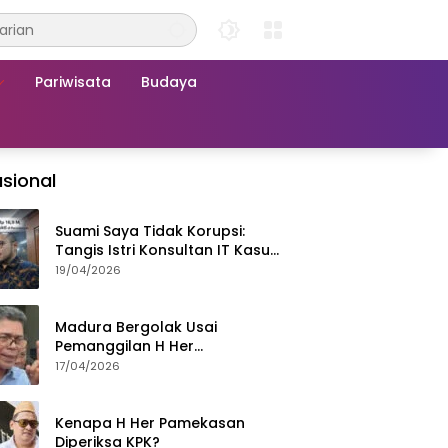
Pariwisata
Budaya
sional
Suami Saya Tidak Korupsi:
Tangis Istri Konsultan IT Kasus
Nadiem Dituntut 22,5 Tahun
19/04/2026
Madura Bergolak Usai
Pemanggilan H Her
Pamekasan, Faizal Assegaf
17/04/2026
Ajak Aktivis 98 Bongkar
Permainan KPK
Kenapa H Her Pamekasan
Diperiksa KPK?