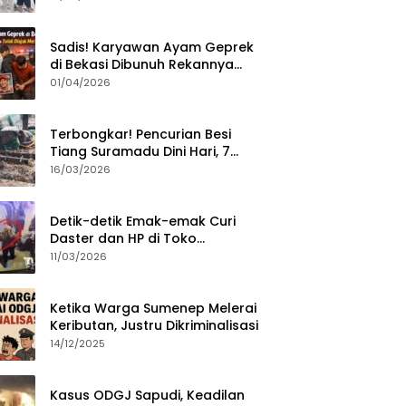
Sumenep?
Sadis! Karyawan Ayam Geprek
di Bekasi Dibunuh Rekannya
karena Tolak Diajak Merampok
01/04/2026
Majikan
Terbongkar! Pencurian Besi
Tiang Suramadu Dini Hari, 7
ABK Ditangkap Polisi
16/03/2026
Detik-detik Emak-emak Curi
Daster dan HP di Toko
Sumenep, Aksi Terekam CCTV
11/03/2026
Ketika Warga Sumenep Melerai
Keributan, Justru Dikriminalisasi
14/12/2025
Kasus ODGJ Sapudi, Keadilan