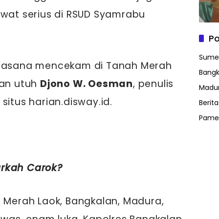
awat serius di RSUD Syamrabu
Po
Sume
Suasana mencekam di Tanah Merah
Bangk
san utuh
Djono W. Oesman
, penulis
Madu
situs harian.disway.id.
Berit
Pame
arkah Carok?
h Merah Laok, Bangkalan, Madura,