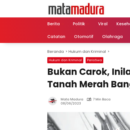
Langsung
ke
konten
Berita
Politik
Viral
Keseh
Catatan
Otomotif
Olahraga
Beranda
Hukum dan Kriminal
Hukum dan Kriminal
Peristiwa
Bukan Carok, Inil
Tanah Merah Ban
Mata Madura
7 Min Baca
08/06/2023