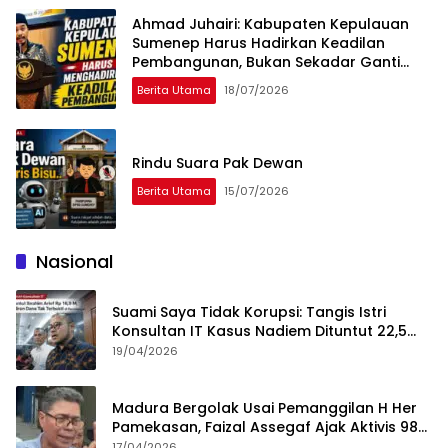
Ahmad Juhairi: Kabupaten Kepulauan
Sumenep Harus Hadirkan Keadilan
Pembangunan, Bukan Sekadar Ganti
Nama
Berita Utama
18/07/2026
Rindu Suara Pak Dewan
Berita Utama
15/07/2026
Nasional
Suami Saya Tidak Korupsi: Tangis Istri
Konsultan IT Kasus Nadiem Dituntut 22,5
Tahun
19/04/2026
Madura Bergolak Usai Pemanggilan H Her
Pamekasan, Faizal Assegaf Ajak Aktivis 98
Bongkar Permainan KPK
17/04/2026