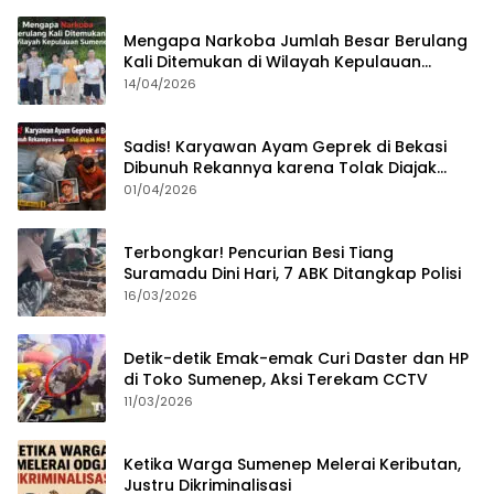
Mengapa Narkoba Jumlah Besar Berulang
Kali Ditemukan di Wilayah Kepulauan
Sumenep?
14/04/2026
Sadis! Karyawan Ayam Geprek di Bekasi
Dibunuh Rekannya karena Tolak Diajak
Merampok Majikan
01/04/2026
Terbongkar! Pencurian Besi Tiang
Suramadu Dini Hari, 7 ABK Ditangkap Polisi
16/03/2026
Detik-detik Emak-emak Curi Daster dan HP
di Toko Sumenep, Aksi Terekam CCTV
11/03/2026
Ketika Warga Sumenep Melerai Keributan,
Justru Dikriminalisasi