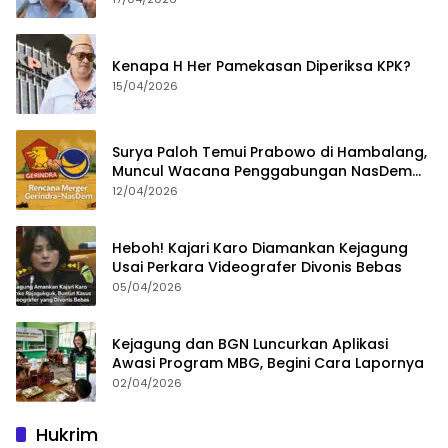
Kenapa H Her Pamekasan Diperiksa KPK?
15/04/2026
Surya Paloh Temui Prabowo di Hambalang,
Muncul Wacana Penggabungan NasDem
dan Gerindra
12/04/2026
Heboh! Kajari Karo Diamankan Kejagung
Usai Perkara Videografer Divonis Bebas
05/04/2026
Kejagung dan BGN Luncurkan Aplikasi
Awasi Program MBG, Begini Cara Lapornya
02/04/2026
Hukrim