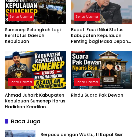
Berita Utama
Berita Utama
Sumenep Selangkah Lagi
Bupati Fauzi Nilai Status
Berstatus Daerah
Kabupaten Kepulauan
Kepulauan
Penting bagi Masa Depan
Sumenep
Berita Utama
Berita Utama
Ahmad Juhairi: Kabupaten
Rindu Suara Pak Dewan
Kepulauan Sumenep Harus
Hadirkan Keadilan
Pembangunan, Bukan
Sekadar Ganti Nama
Baca Juga
Berpacu dengan Waktu, 11 Kapal Sisir