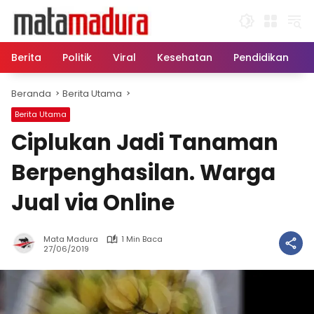
Langsung
ke
konten
Berita
Politik
Viral
Kesehatan
Pendidikan
Beranda
Berita Utama
Berita Utama
Ciplukan Jadi Tanaman
Berpenghasilan. Warga
Jual via Online
Mata Madura
1 Min Baca
27/06/2019