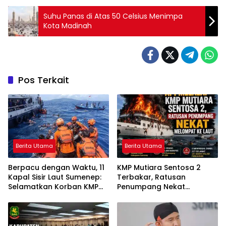
Suhu Panas di Atas 50 Celsius Menimpa
Kota Madinah
Pos Terkait
Berita Utama
Berita Utama
Berpacu dengan Waktu, 11
KMP Mutiara Sentosa 2
Kapal Sisir Laut Sumenep:
Terbakar, Ratusan
Selamatkan Korban KMP
Penumpang Nekat
Mutiara Sentosa 2
Melompat ke Laut