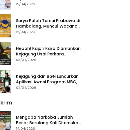
15/04/2026
Surya Paloh Temui Prabowo di
Hambalang, Muncul Wacana
Penggabungan NasDem dan
12/04/2026
Gerindra
Heboh! Kajari Karo Diamankan
Kejagung Usai Perkara
Videografer Divonis Bebas
05/04/2026
Kejagung dan BGN Luncurkan
Aplikasi Awasi Program MBG,
Begini Cara Lapornya
02/04/2026
krim
Mengapa Narkoba Jumlah
Besar Berulang Kali Ditemukan
di Wilayah Kepulauan
14/04/2026