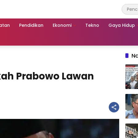
atan
Pendidikan
Ekonomi
Tekno
Gaya Hidup
Na
ngkah Prabowo Lawan