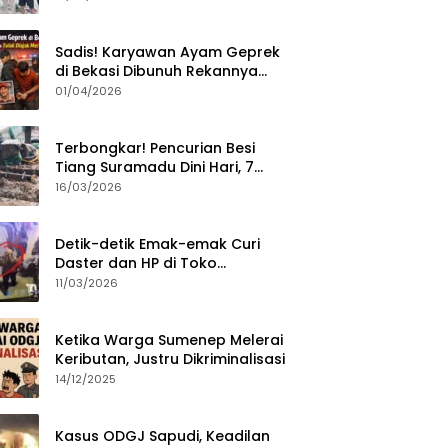
Sumenep?
Sadis! Karyawan Ayam Geprek
di Bekasi Dibunuh Rekannya
karena Tolak Diajak Merampok
01/04/2026
Majikan
Terbongkar! Pencurian Besi
Tiang Suramadu Dini Hari, 7
ABK Ditangkap Polisi
16/03/2026
Detik-detik Emak-emak Curi
Daster dan HP di Toko
Sumenep, Aksi Terekam CCTV
11/03/2026
Ketika Warga Sumenep Melerai
Keributan, Justru Dikriminalisasi
14/12/2025
Kasus ODGJ Sapudi, Keadilan