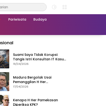
Pariwisata
Budaya
sional
Suami Saya Tidak Korupsi:
Tangis Istri Konsultan IT Kasus
Nadiem Dituntut 22,5 Tahun
19/04/2026
Madura Bergolak Usai
Pemanggilan H Her
Pamekasan, Faizal Assegaf
17/04/2026
Ajak Aktivis 98 Bongkar
Permainan KPK
Kenapa H Her Pamekasan
Diperiksa KPK?