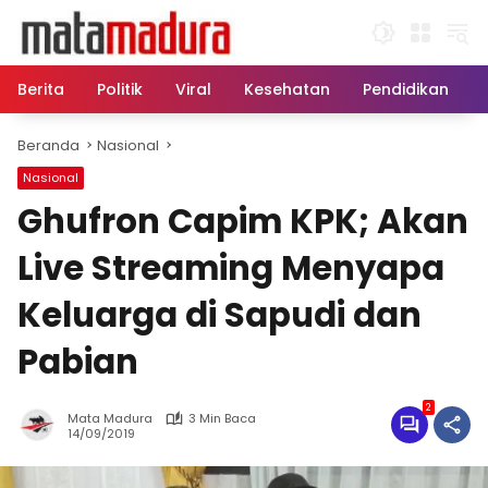
Langsung
ke
konten
Berita
Politik
Viral
Kesehatan
Pendidikan
Beranda
Nasional
Nasional
Ghufron Capim KPK; Akan
Live Streaming Menyapa
Keluarga di Sapudi dan
Pabian
2
Mata Madura
3 Min Baca
14/09/2019