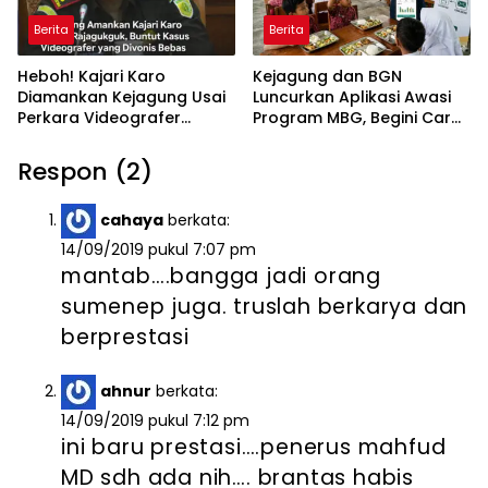
Berita
Berita
Heboh! Kajari Karo
Kejagung dan BGN
Diamankan Kejagung Usai
Luncurkan Aplikasi Awasi
Perkara Videografer
Program MBG, Begini Cara
Divonis Bebas
Lapornya
Respon (2)
cahaya
berkata:
14/09/2019 pukul 7:07 pm
mantab….bangga jadi orang
sumenep juga. truslah berkarya dan
berprestasi
ahnur
berkata:
14/09/2019 pukul 7:12 pm
ini baru prestasi….penerus mahfud
MD sdh ada nih…. brantas habis