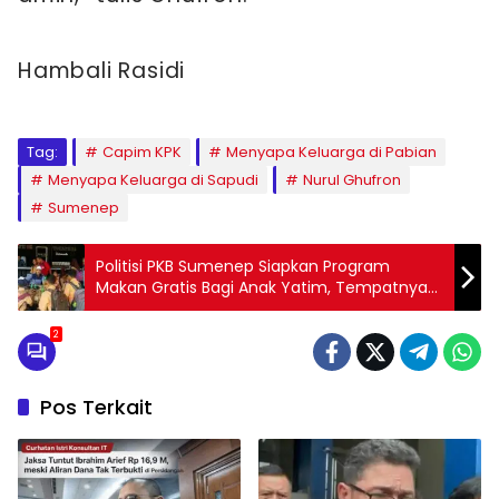
Hambali Rasidi
Tag:
Capim KPK
Menyapa Keluarga di Pabian
Menyapa Keluarga di Sapudi
Nurul Ghufron
Sumenep
Politisi PKB Sumenep Siapkan Program
Makan Gratis Bagi Anak Yatim, Tempatnya
di Sini
2
Pos Terkait