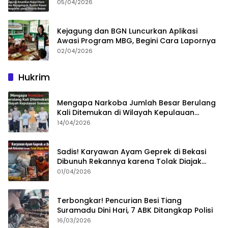
05/04/2026
Kejagung dan BGN Luncurkan Aplikasi
Awasi Program MBG, Begini Cara Lapornya
02/04/2026
Hukrim
Mengapa Narkoba Jumlah Besar Berulang
Kali Ditemukan di Wilayah Kepulauan
Sumenep?
14/04/2026
Sadis! Karyawan Ayam Geprek di Bekasi
Dibunuh Rekannya karena Tolak Diajak
Merampok Majikan
01/04/2026
Terbongkar! Pencurian Besi Tiang
Suramadu Dini Hari, 7 ABK Ditangkap Polisi
16/03/2026