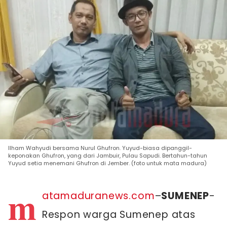
Ilham Wahyudi bersama Nurul Ghufron. Yuyud-biasa dipanggil-
keponakan Ghufron, yang dari Jambuir, Pulau Sapudi. Bertahun-tahun
Yuyud setia menemani Ghufron di Jember. (foto untuk mata madura)
m
atamaduranews.com
–
SUMENEP
-
Respon warga Sumenep atas