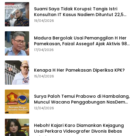
Suami Saya Tidak Korupsi: Tangis Istri
Konsultan IT Kasus Nadiem Dituntut 22,5
Tahun
19/04/2026
Madura Bergolak Usai Pemanggilan H Her
Pamekasan, Faizal Assegaf Ajak Aktivis 98
Bongkar Permainan KPK
17/04/2026
Kenapa H Her Pamekasan Diperiksa KPK?
15/04/2026
Surya Paloh Temui Prabowo di Hambalang,
Muncul Wacana Penggabungan NasDem
dan Gerindra
12/04/2026
Heboh! Kajari Karo Diamankan Kejagung
Usai Perkara Videografer Divonis Bebas