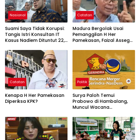
Nasional
Catatan
Suami Saya Tidak Korupsi:
Madura Bergolak Usai
Tangis Istri Konsultan IT
Pemanggilan H Her
Kasus Nadiem Dituntut 22,5
Pamekasan, Faizal Assegaf
Tahun
Ajak Aktivis 98 Bongkar
Permainan KPK
Catatan
Politik
Kenapa H Her Pamekasan
Surya Paloh Temui
Diperiksa KPK?
Prabowo di Hambalang,
Muncul Wacana
Penggabungan NasDem
dan Gerindra