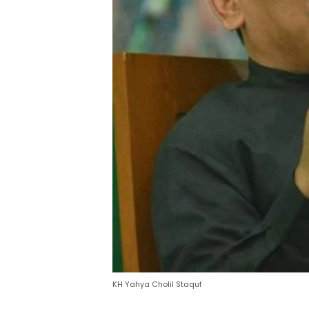
KH Yahya Cholil Staquf