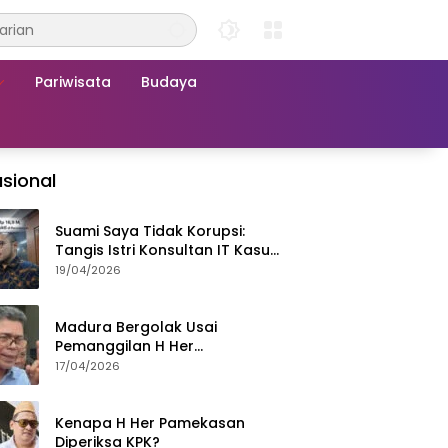
Pariwisata
Budaya
sional
Suami Saya Tidak Korupsi:
Tangis Istri Konsultan IT Kasus
Nadiem Dituntut 22,5 Tahun
19/04/2026
Madura Bergolak Usai
Pemanggilan H Her
Pamekasan, Faizal Assegaf
17/04/2026
Ajak Aktivis 98 Bongkar
Permainan KPK
Kenapa H Her Pamekasan
Diperiksa KPK?