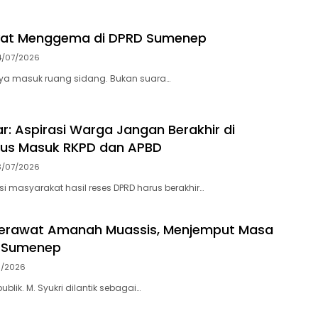
yat Menggema di DPRD Sumenep
4/07/2026
nya masuk ruang sidang. Bukan suara…
ar: Aspirasi Warga Jangan Berakhir di
rus Masuk RKPD dan APBD
3/07/2026
si masyarakat hasil reses DPRD harus berakhir…
 Merawat Amanah Muassis, Menjemput Masa
 Sumenep
6/2026
publik. M. Syukri dilantik sebagai…