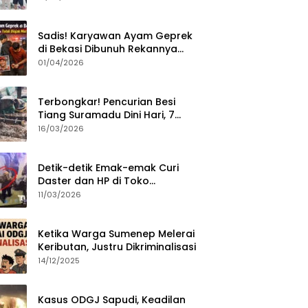
Sumenep?
Sadis! Karyawan Ayam Geprek
di Bekasi Dibunuh Rekannya
karena Tolak Diajak Merampok
01/04/2026
Majikan
Terbongkar! Pencurian Besi
Tiang Suramadu Dini Hari, 7
ABK Ditangkap Polisi
16/03/2026
Detik-detik Emak-emak Curi
Daster dan HP di Toko
Sumenep, Aksi Terekam CCTV
11/03/2026
Ketika Warga Sumenep Melerai
Keributan, Justru Dikriminalisasi
14/12/2025
Kasus ODGJ Sapudi, Keadilan