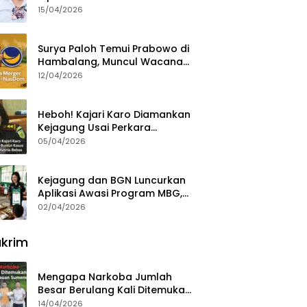
15/04/2026
Surya Paloh Temui Prabowo di
Hambalang, Muncul Wacana
Penggabungan NasDem dan
12/04/2026
Gerindra
Heboh! Kajari Karo Diamankan
Kejagung Usai Perkara
Videografer Divonis Bebas
05/04/2026
Kejagung dan BGN Luncurkan
Aplikasi Awasi Program MBG,
Begini Cara Lapornya
02/04/2026
krim
Mengapa Narkoba Jumlah
Besar Berulang Kali Ditemukan
di Wilayah Kepulauan
14/04/2026