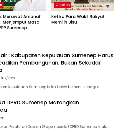
an
Catatan
ri; Merawat Amanah
Ketika Para Wakil Rakyat
s, Menjemput Masa
Memilih Bisu
PPP Sumenep
airi: Kabupaten Kepulauan Sumenep Harus
eadilan Pembangunan, Bukan Sekadar
a
8/07/2026
en Kepulauan Sumenep tidak boleh berhenti sebagai…
a DPRD Sumenep Matangkan
rda
026
kan Peraturan Daerah (Bapemperda) DPRD Sumenep mulai…