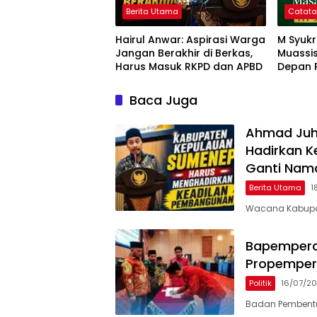
Berita Utama
Catat
Hairul Anwar: Aspirasi Warga
M Syuk
Jangan Berakhir di Berkas,
Muassi
Harus Masuk RKPD dan APBD
Depan 
Baca Juga
Ahmad Juh
Hadirkan K
Ganti Nam
Berita Utama
1
Wacana Kabupat
Bapemperd
Propempe
Politik
16/07/2
Badan Pembentu