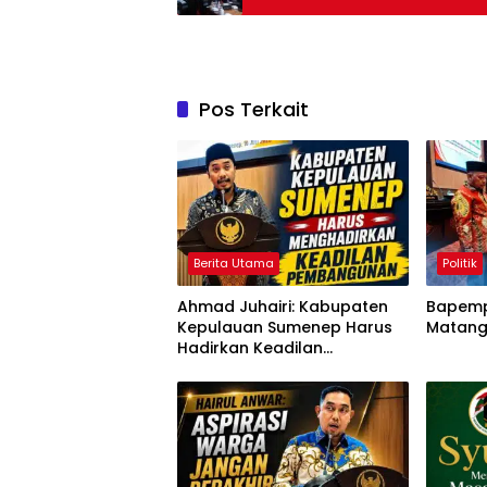
Pos Terkait
Berita Utama
Politik
Ahmad Juhairi: Kabupaten
Bapemp
Kepulauan Sumenep Harus
Matang
Hadirkan Keadilan
Pembangunan, Bukan
Sekadar Ganti Nama