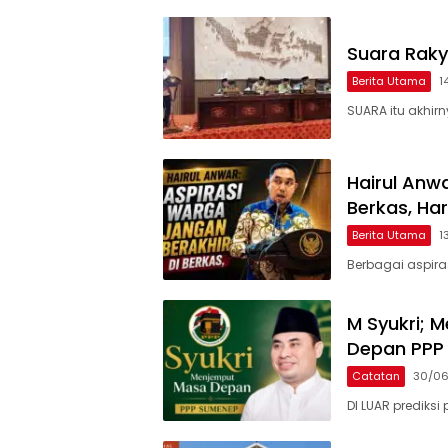
Suara Rak
Berita Utama
1
SUARA itu akhir
Hairul Anw
Berkas, Ha
Berita Utama
1
Berbagai aspira
M Syukri;
Depan PPP
Catatan
30/0
DI LUAR prediksi 