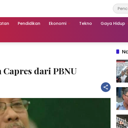
atan
Pendidikan
Ekonomi
Tekno
Gaya Hidup
Na
n Capres dari PBNU