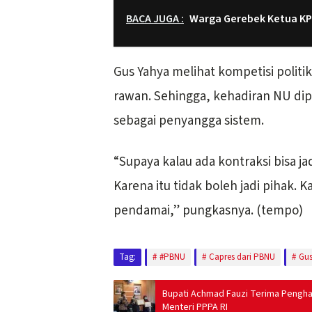
BACA JUGA :
Warga Gerebek Ketua K
Gus Yahya melihat kompetisi polit
rawan. Sehingga, kehadiran NU di
sebagai penyangga sistem.
“Supaya kalau ada kontraksi bisa 
Karena itu tidak boleh jadi pihak. K
pendamai,” pungkasnya. (tempo)
Tag:
#PBNU
Capres dari PBNU
Gus
Bupati Achmad Fauzi Terima Pengha
Menteri PPPA RI