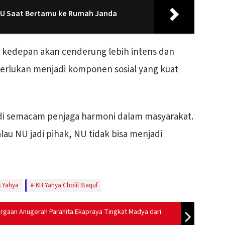
PU Saat Bertamu ke Rumah Janda
ik kedepan akan cenderung lebih intens dan
perlukan menjadi komponen sosial yang kuat
jadi semacam penjaga harmoni dalam masyarakat.
alau NU jadi pihak, NU tidak bisa menjadi
 Yahya
KH Yahya Cholil Staquf
rgaan Anugerah Parahita Ekapraya Tingkat Madya dari