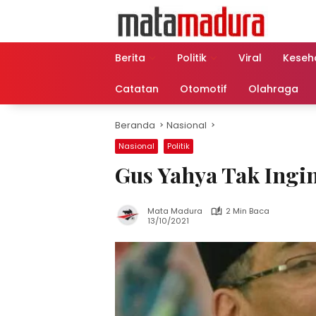
Langsung
ke
konten
Berita
Politik
Viral
Keseh
Catatan
Otomotif
Olahraga
Beranda
Nasional
Nasional
Politik
Gus Yahya Tak Ingi
Mata Madura
2 Min Baca
13/10/2021