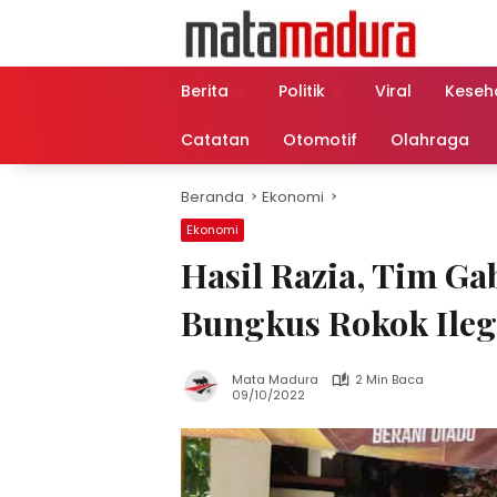
Langsung
ke
konten
Berita
Politik
Viral
Keseh
Catatan
Otomotif
Olahraga
Beranda
Ekonomi
Ekonomi
Hasil Razia, Tim G
Bungkus Rokok Ileg
Mata Madura
2 Min Baca
09/10/2022