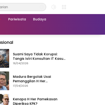
Pariwisata
Budaya
sional
Suami Saya Tidak Korupsi:
Tangis Istri Konsultan IT Kasus
Nadiem Dituntut 22,5 Tahun
19/04/2026
Madura Bergolak Usai
Pemanggilan H Her
Pamekasan, Faizal Assegaf
17/04/2026
Ajak Aktivis 98 Bongkar
Permainan KPK
Kenapa H Her Pamekasan
Diperiksa KPK?