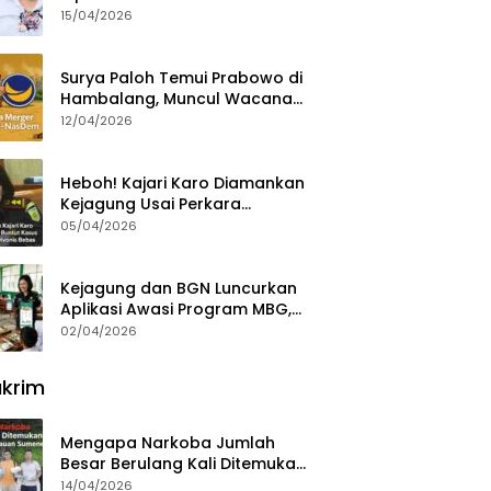
15/04/2026
Surya Paloh Temui Prabowo di
Hambalang, Muncul Wacana
Penggabungan NasDem dan
12/04/2026
Gerindra
Heboh! Kajari Karo Diamankan
Kejagung Usai Perkara
Videografer Divonis Bebas
05/04/2026
Kejagung dan BGN Luncurkan
Aplikasi Awasi Program MBG,
Begini Cara Lapornya
02/04/2026
krim
Mengapa Narkoba Jumlah
Besar Berulang Kali Ditemukan
di Wilayah Kepulauan
14/04/2026