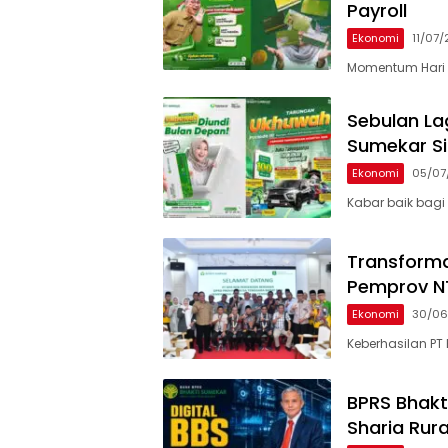
Payroll
Ekonomi
11/07
Momentum Hari 
Sebulan La
Sumekar S
Ekonomi
05/07
Kabar baik bagi
Transforma
Pemprov N
Ekonomi
30/06
Keberhasilan PT
BPRS Bhak
Sharia Rura