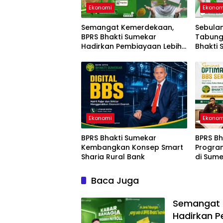
Ekonomi
Ekonom
Semangat Kemerdekaan,
Sebulan
BPRS Bhakti Sumekar
Tabung
Hadirkan Pembiayaan Lebih
Bhakti
Ringan untuk Nasabah
Kesemp
Payroll
Hadiah
Ekonomi
Ekonom
BPRS Bhakti Sumekar
BPRS Bh
Kembangkan Konsep Smart
Progra
Sharia Rural Bank
di Sum
Baca Juga
Semangat 
Hadirkan P