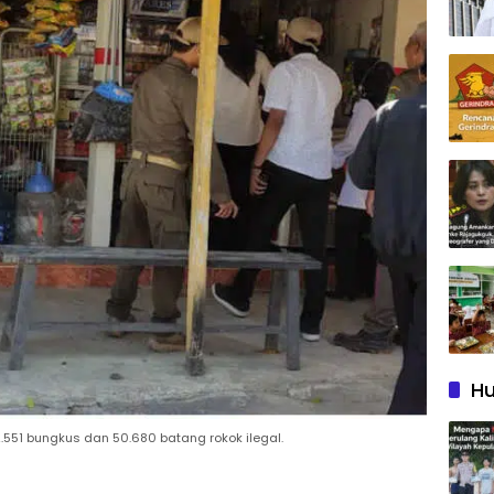
Hu
551 bungkus dan 50.680 batang rokok ilegal.