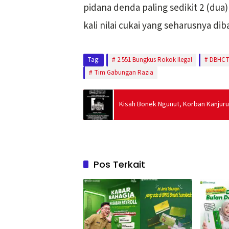
pidana denda paling sedikit 2 (dua) 
kali nilai cukai yang seharusnya dib
Tag:
2.551 Bungkus Rokok Ilegal
DBHC
Tim Gabungan Razia
Kisah Bonek Ngunut, Korban Kanjur
Pos Terkait