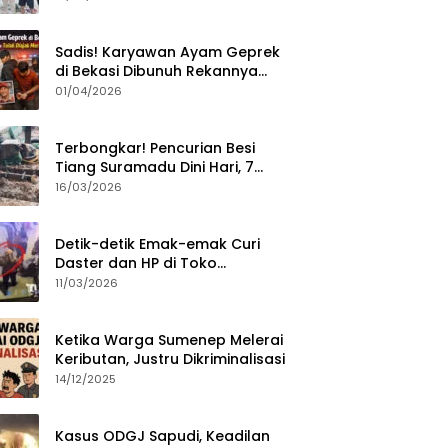
Sumenep?
Sadis! Karyawan Ayam Geprek
di Bekasi Dibunuh Rekannya
karena Tolak Diajak Merampok
01/04/2026
Majikan
Terbongkar! Pencurian Besi
Tiang Suramadu Dini Hari, 7
ABK Ditangkap Polisi
16/03/2026
Detik-detik Emak-emak Curi
Daster dan HP di Toko
Sumenep, Aksi Terekam CCTV
11/03/2026
Ketika Warga Sumenep Melerai
Keributan, Justru Dikriminalisasi
14/12/2025
Kasus ODGJ Sapudi, Keadilan