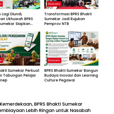
i
Ekonomi
 Lagi Diundi,
Transformasi BPRS Bhakti
an Ukhuwah BPRS
Sumekar Jadi Rujukan
 Sumekar Siapkan
Pemprov NTB
atan Raih Beragam
i
Ekonomi
akti Sumekar Perkuat
BPRS Bhakti Sumekar Bangun
m Tabungan Pelajar
Budaya Inovasi dan Learning
enep
Culture Pegawai
Kemerdekaan, BPRS Bhakti Sumekar
embiayaan Lebih Ringan untuk Nasabah