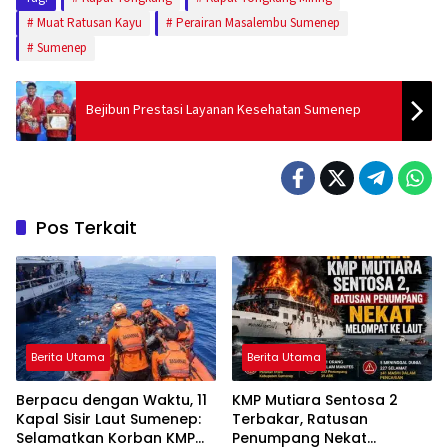
Muat Ratusan Kayu
Perairan Masalembu Sumenep
Sumenep
Bejibun Prestasi Layanan Kesehatan Sumenep
Pos Terkait
Berita Utama
Berita Utama
Berpacu dengan Waktu, 11
KMP Mutiara Sentosa 2
Kapal Sisir Laut Sumenep:
Terbakar, Ratusan
Selamatkan Korban KMP
Penumpang Nekat