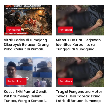
Mutiara Sentosa 2
Melompat ke Laut
Peristiwa
Peristiwa
Viral! Kades di Lumajang
Misteri Dua Hari Terjawab,
Dikeroyok Belasan Orang
Identitas Korban Laka
Pakai Celurit di Rumah
Tunggal di Gunggung
Sendiri, Ini Kronologi
Sumenep Akhirnya
Lengkapnya
Terungkap
Berita Utama
Peristiwa
Kasus SHM Pantai Gersik
Tragis! Pengendara Motor
Putih Sumenep Belum
Tewas Usai Tabrak Tiang
Tuntas, Warga Kembali
Listrik di Batuan Sumenep
Hadang Ekskavator