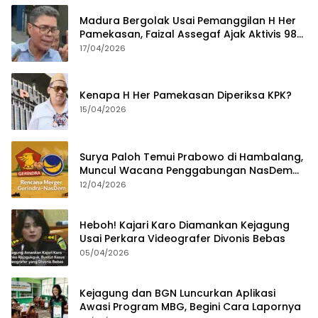
Madura Bergolak Usai Pemanggilan H Her
Pamekasan, Faizal Assegaf Ajak Aktivis 98
Bongkar Permainan KPK
17/04/2026
Kenapa H Her Pamekasan Diperiksa KPK?
15/04/2026
Surya Paloh Temui Prabowo di Hambalang,
Muncul Wacana Penggabungan NasDem
dan Gerindra
12/04/2026
Heboh! Kajari Karo Diamankan Kejagung
Usai Perkara Videografer Divonis Bebas
05/04/2026
Kejagung dan BGN Luncurkan Aplikasi
Awasi Program MBG, Begini Cara Lapornya