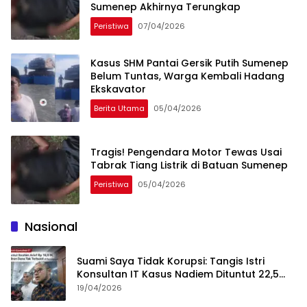
Sumenep Akhirnya Terungkap
Peristiwa
07/04/2026
Kasus SHM Pantai Gersik Putih Sumenep
Belum Tuntas, Warga Kembali Hadang
Ekskavator
Berita Utama
05/04/2026
Tragis! Pengendara Motor Tewas Usai
Tabrak Tiang Listrik di Batuan Sumenep
Peristiwa
05/04/2026
Nasional
Suami Saya Tidak Korupsi: Tangis Istri
Konsultan IT Kasus Nadiem Dituntut 22,5
Tahun
19/04/2026