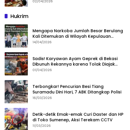
02/04/2026
Hukrim
Mengapa Narkoba Jumlah Besar Berulang
Kali Ditemukan di Wilayah Kepulauan
Sumenep?
14/04/2026
Sadis! Karyawan Ayam Geprek di Bekasi
Dibunuh Rekannya karena Tolak Diajak
Merampok Majikan
01/04/2026
Terbongkar! Pencurian Besi Tiang
Suramadu Dini Hari, 7 ABK Ditangkap Polisi
16/03/2026
Detik-detik Emak-emak Curi Daster dan HP
di Toko Sumenep, Aksi Terekam CCTV
11/03/2026