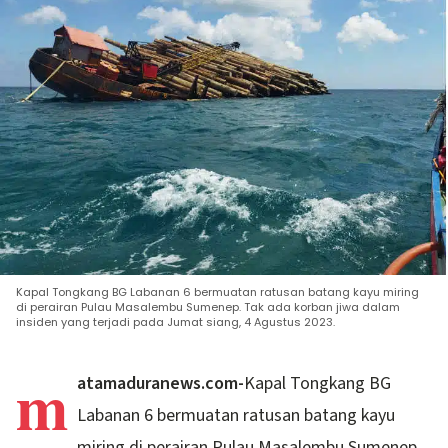
Kapal Tongkang BG Labanan 6 bermuatan ratusan batang kayu miring
di perairan Pulau Masalembu Sumenep. Tak ada korban jiwa dalam
insiden yang terjadi pada Jumat siang, 4 Agustus 2023.
m
atamaduranews.com-
Kapal Tongkang BG
Labanan 6 bermuatan ratusan batang kayu
miring di perairan Pulau Masalembu Sumenep.