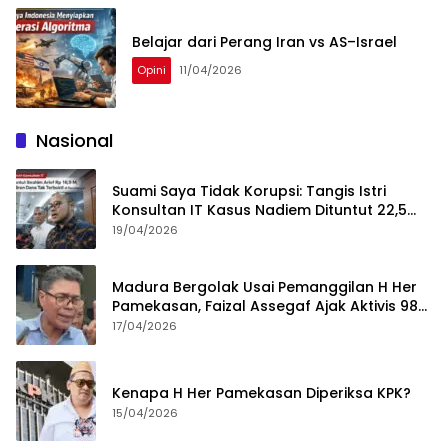
Belajar dari Perang Iran vs AS–Israel
Opini
11/04/2026
Nasional
Suami Saya Tidak Korupsi: Tangis Istri
Konsultan IT Kasus Nadiem Dituntut 22,5
Tahun
19/04/2026
Madura Bergolak Usai Pemanggilan H Her
Pamekasan, Faizal Assegaf Ajak Aktivis 98
Bongkar Permainan KPK
17/04/2026
Kenapa H Her Pamekasan Diperiksa KPK?
15/04/2026