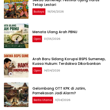
Sekda Sumenep: Festival Ojung Harus
Tetap Lestari
Budaya
19/06/2026
Menata Ulang Arah PBNU
Opini
01/05/2026
Arah Baru Sidang Korupsi BSPS Sumenep,
Kuasa Hukum: Terdakwa Dikorbankan
Opini
14/04/2026
Gelombang OTT KPK di Jatim,
Pamekasan Jadi Alarm?
Berita Utama
11/04/2026