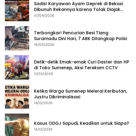
Sadis! Karyawan Ayam Geprek di Bekasi
Dibunuh Rekannya karena Tolak Diajak
Merampok Majikan
01/04/2026
Terbongkar! Pencurian Besi Tiang
Suramadu Dini Hari, 7 ABK Ditangkap Polisi
16/03/2026
Detik-detik Emak-emak Curi Daster dan HP
di Toko Sumenep, Aksi Terekam CCTV
11/03/2026
Ketika Warga Sumenep Melerai Keributan,
Justru Dikriminalisasi
14/12/2025
Kasus ODGJ Sapudi, Keadilan untuk Siapa?
13/12/2025