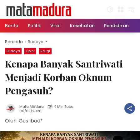
Langsung
ke
konten
Berita
Politik
Viral
Kesehatan
Pendidikan
Beranda
Budaya
Budaya
Opini
Religi
Kenapa Banyak Santriwati
Menjadi Korban Oknum
Pengasuh?
Mata Madura
4 Min Baca
06/05/2026
Oleh: Gus Ibad*