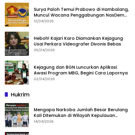
Surya Paloh Temui Prabowo di Hambalang,
Muncul Wacana Penggabungan NasDem
dan Gerindra
12/04/2026
Heboh! Kajari Karo Diamankan Kejagung
Usai Perkara Videografer Divonis Bebas
05/04/2026
Kejagung dan BGN Luncurkan Aplikasi
Awasi Program MBG, Begini Cara Lapornya
02/04/2026
Hukrim
Mengapa Narkoba Jumlah Besar Berulang
Kali Ditemukan di Wilayah Kepulauan
Sumenep?
14/04/2026