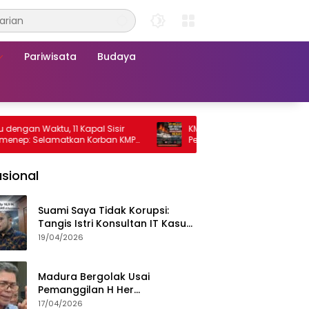
Pariwisata
Budaya
 Waktu, 11 Kapal Sisir
KMP Mutiara Sentosa 2 Terbakar, Ra
 Selamatkan Korban KMP
Penumpang Nekat Melompat ke Lau
a 2
sional
Suami Saya Tidak Korupsi:
Tangis Istri Konsultan IT Kasus
Nadiem Dituntut 22,5 Tahun
19/04/2026
Madura Bergolak Usai
Pemanggilan H Her
Pamekasan, Faizal Assegaf
17/04/2026