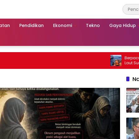
atan
Pendidikan
Ekonomi
Tekno
Gaya Hidup
Berpacu dengan
Laut Sumenep:
Mutiara Sentos
Na