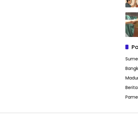
Po
Sume
Bangk
Madu
Berit
Pame