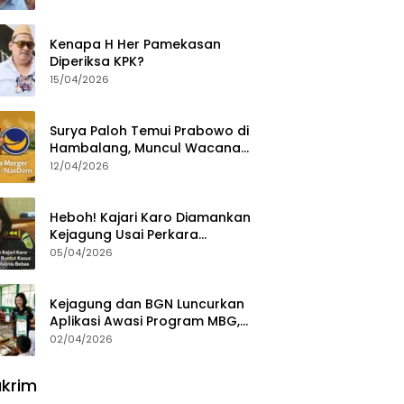
Ajak Aktivis 98 Bongkar
Permainan KPK
Kenapa H Her Pamekasan
Diperiksa KPK?
15/04/2026
Surya Paloh Temui Prabowo di
Hambalang, Muncul Wacana
Penggabungan NasDem dan
12/04/2026
Gerindra
Heboh! Kajari Karo Diamankan
Kejagung Usai Perkara
Videografer Divonis Bebas
05/04/2026
Kejagung dan BGN Luncurkan
Aplikasi Awasi Program MBG,
Begini Cara Lapornya
02/04/2026
krim