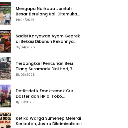
Mengapa Narkoba Jumlah
Besar Berulang Kali Ditemukan
di Wilayah Kepulauan
14/04/2026
Sumenep?
Sadis! Karyawan Ayam Geprek
di Bekasi Dibunuh Rekannya
karena Tolak Diajak Merampok
01/04/2026
Majikan
Terbongkar! Pencurian Besi
Tiang Suramadu Dini Hari, 7
ABK Ditangkap Polisi
16/03/2026
Detik-detik Emak-emak Curi
Daster dan HP di Toko
Sumenep, Aksi Terekam CCTV
11/03/2026
Ketika Warga Sumenep Melerai
Keributan, Justru Dikriminalisasi