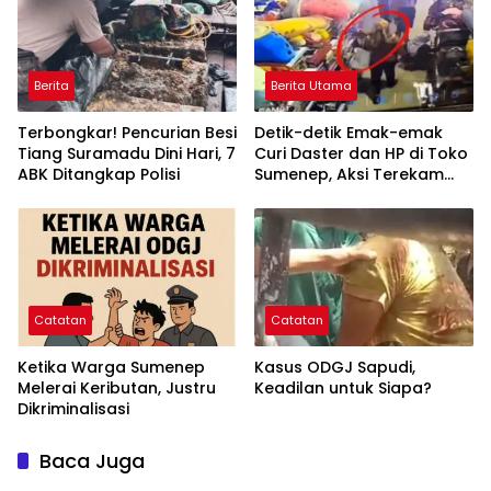
Berita
Berita Utama
Terbongkar! Pencurian Besi
Detik-detik Emak-emak
Tiang Suramadu Dini Hari, 7
Curi Daster dan HP di Toko
ABK Ditangkap Polisi
Sumenep, Aksi Terekam
CCTV
Catatan
Catatan
Ketika Warga Sumenep
Kasus ODGJ Sapudi,
Melerai Keributan, Justru
Keadilan untuk Siapa?
Dikriminalisasi
Baca Juga