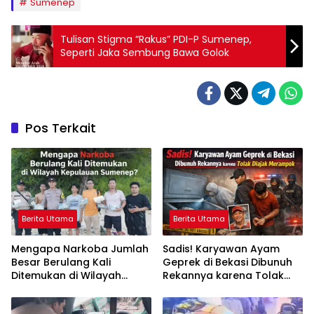
Sumenep
Tulisan Stigma “Rakus” PDI-P Sumenep,
Seperti Jaka Sembung Bawa Golok
Pos Terkait
Berita Utama
Berita Utama
Mengapa Narkoba Jumlah
Sadis! Karyawan Ayam
Besar Berulang Kali
Geprek di Bekasi Dibunuh
Ditemukan di Wilayah
Rekannya karena Tolak
Kepulauan Sumenep?
Diajak Merampok Majikan