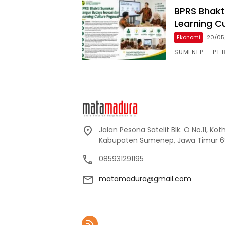
BPRS Bhakt
Learning C
Ekonomi
20/05
SUMENEP — PT 
Jalan Pesona Satelit Blk. O No.11, Ko
Kabupaten Sumenep, Jawa Timur 6
085931291195
matamadura@gmail.com