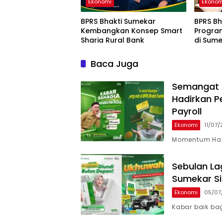
Ekonomi
Ekonom
BPRS Bhakti Sumekar
BPRS Bh
Kembangkan Konsep Smart
Progra
Sharia Rural Bank
di Sum
Baca Juga
Semangat 
Hadirkan P
Payroll
Ekonomi
11/07
Momentum Hari
Sebulan La
Sumekar S
Ekonomi
05/07
Kabar baik ba