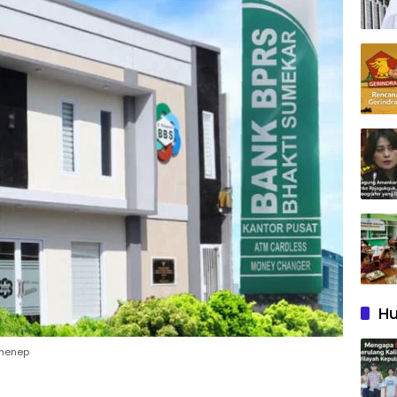
Hu
umenep