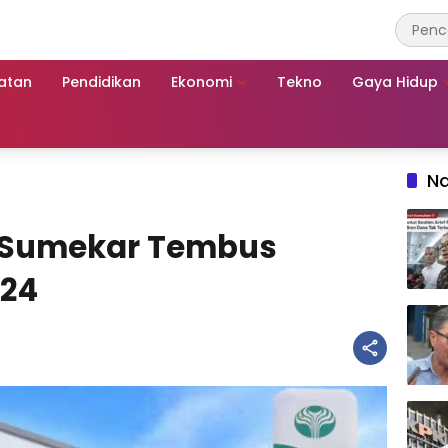
atan
Pendidikan
Ekonomi
Tekno
Gaya Hidup
Na
i Sumekar Tembus
024