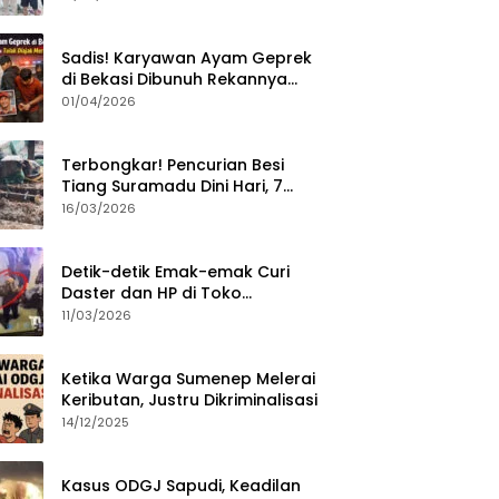
Sumenep?
Sadis! Karyawan Ayam Geprek
di Bekasi Dibunuh Rekannya
karena Tolak Diajak Merampok
01/04/2026
Majikan
Terbongkar! Pencurian Besi
Tiang Suramadu Dini Hari, 7
ABK Ditangkap Polisi
16/03/2026
Detik-detik Emak-emak Curi
Daster dan HP di Toko
Sumenep, Aksi Terekam CCTV
11/03/2026
Ketika Warga Sumenep Melerai
Keributan, Justru Dikriminalisasi
14/12/2025
Kasus ODGJ Sapudi, Keadilan