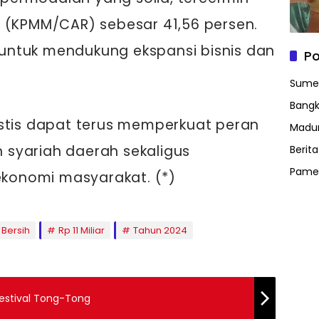
l (KPMM/CAR) sebesar 41,56 persen.
t untuk mendukung ekspansi bisnis dan
Po
Sume
Bangk
istis dapat terus memperkuat peran
Madu
syariah daerah sekaligus
Berit
Pame
onomi masyarakat. (*)
 Bersih
Rp 11 Miliar
Tahun 2024
estival Tong-Tong