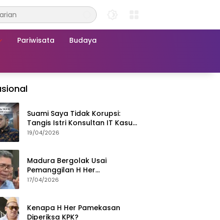
Pariwisata
Budaya
sional
Suami Saya Tidak Korupsi:
Tangis Istri Konsultan IT Kasus
Nadiem Dituntut 22,5 Tahun
19/04/2026
Madura Bergolak Usai
Pemanggilan H Her
Pamekasan, Faizal Assegaf
17/04/2026
Ajak Aktivis 98 Bongkar
Permainan KPK
Kenapa H Her Pamekasan
Diperiksa KPK?