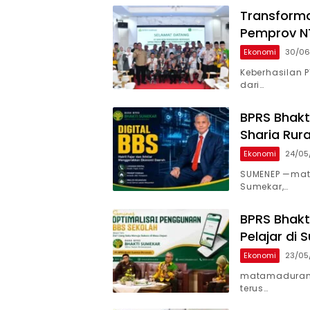
Transforma
Pemprov N
Ekonomi
30/06
Keberhasilan P
dari…
BPRS Bhak
Sharia Rura
Ekonomi
24/05
SUMENEP —mat
Sumekar,…
BPRS Bhak
Pelajar di
Ekonomi
23/05
matamadurane
terus…