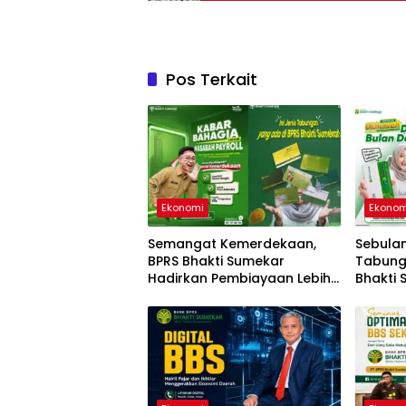
Pos Terkait
Ekonomi
Ekonom
Semangat Kemerdekaan,
Sebulan
BPRS Bhakti Sumekar
Tabung
Hadirkan Pembiayaan Lebih
Bhakti
Ringan untuk Nasabah
Kesemp
Payroll
Hadiah