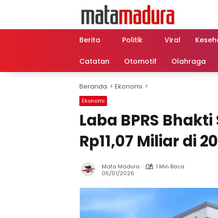
Langsung
ke
konten
Berita
Politik
Viral
Keseh
Catatan
Otomotif
Olahraga
Beranda
Ekonomi
Ekonomi
Laba BPRS Bhakt
Rp11,07 Miliar di 2
Mata Madura
1 Min Baca
05/01/2026