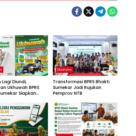
i
Ekonomi
 Lagi Diundi,
Transformasi BPRS Bhakti
an Ukhuwah BPRS
Sumekar Jadi Rujukan
 Sumekar Siapkan
Pemprov NTB
atan Raih Beragam