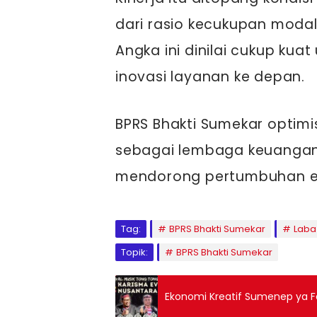
dari rasio kecukupan moda
Angka ini dinilai cukup kua
inovasi layanan ke depan.
BPRS Bhakti Sumekar optim
sebagai lembaga keuangan 
mendorong pertumbuhan ek
Tag:
BPRS Bhakti Sumekar
Laba
Topik:
BPRS Bhakti Sumekar
Ekonomi Kreatif Sumenep ya F