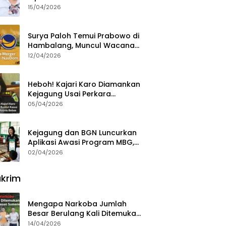
15/04/2026
Surya Paloh Temui Prabowo di
Hambalang, Muncul Wacana
Penggabungan NasDem dan
12/04/2026
Gerindra
Heboh! Kajari Karo Diamankan
Kejagung Usai Perkara
Videografer Divonis Bebas
05/04/2026
Kejagung dan BGN Luncurkan
Aplikasi Awasi Program MBG,
Begini Cara Lapornya
02/04/2026
krim
Mengapa Narkoba Jumlah
Besar Berulang Kali Ditemukan
di Wilayah Kepulauan
14/04/2026