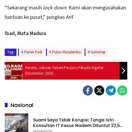
“Sekarang masih
lock down
. Kami akan mengusahakan
bantuan ke pusat,” pungkas Arif.
Ibad, Mata Madura
Tag:
Panen Padi
Pulau Masalembu
Sumenep
Resmi, Jokowi Teken Perppu Pilkada Digelar
Desember 2020
Nasional
Suami Saya Tidak Korupsi: Tangis Istri
Konsultan IT Kasus Nadiem Dituntut 22,5
Tahun
19/04/2026