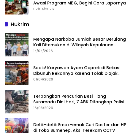
Awasi Program MBG, Begini Cara Lapornya
02/04/2026
Hukrim
Mengapa Narkoba Jumlah Besar Berulang
Kali Ditemukan di Wilayah Kepulauan
Sumenep?
14/04/2026
Sadis! Karyawan Ayam Geprek di Bekasi
Dibunuh Rekannya karena Tolak Diajak
Merampok Majikan
01/04/2026
Terbongkar! Pencurian Besi Tiang
Suramadu Dini Hari, 7 ABK Ditangkap Polisi
16/03/2026
Detik-detik Emak-emak Curi Daster dan HP
di Toko Sumenep, Aksi Terekam CCTV