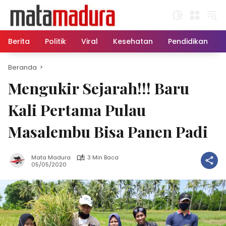
Langsung
ke
konten
Berita
Politik
Viral
Kesehatan
Pendidikan
Beranda
Mengukir Sejarah!!! Baru
Kali Pertama Pulau
Masalembu Bisa Panen Padi
Mata Madura
3 Min Baca
05/05/2020