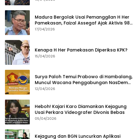
Madura Bergolak Usai Pemanggilan H Her
Pamekasan, Faizal Assegaf Ajak Aktivis 98
Bongkar Permainan KPK
17/04/2026
Kenapa H Her Pamekasan Diperiksa KPK?
15/04/2026
Surya Paloh Temui Prabowo di Hambalang,
Muncul Wacana Penggabungan NasDem
dan Gerindra
12/04/2026
Heboh! Kajari Karo Diamankan Kejagung
Usai Perkara Videografer Divonis Bebas
05/04/2026
Kejagung dan BGN Luncurkan Aplikasi