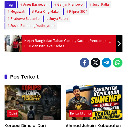
Tag:
Anies Baswedan
Ganjar Pranowo
Jusuf Kalla
Megawati
Para King Maker
Pilpres 2024
Prabowo Subianto
Surya Paloh
Susilo Bambang Yudhoyono
Kejari Bangkalan Tahan Camat, Kades, Pendamping
PKH dan Istri eks Kades
Pos Terkait
Opini
Berita Utama
Korupsi Dimulai Dari
Ahmad Juhairi: Kabupaten