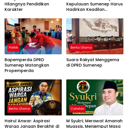
Hilangnya Pendidikan
Kepulauan Sumenep Harus
Karakter
Hadirkan Keadilan
Pembangunan, Bukan
Sekadar Ganti Nama
Politik
Berita Utama
Bapemperda DPRD
Suara Rakyat Menggema
Sumenep Matangkan
di DPRD Sumenep
Propemperda
Berita Utama
Catatan
Hairul Anwar: Aspirasi
M Syukri; Merawat Amanah
Warga Jangan Berakhir di
Muassis, Menjemput Masa