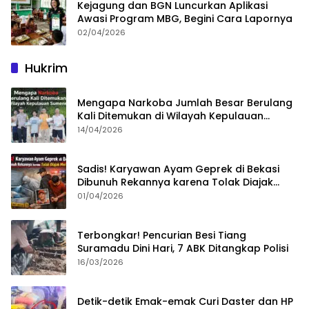
Kejagung dan BGN Luncurkan Aplikasi
Awasi Program MBG, Begini Cara Lapornya
02/04/2026
Hukrim
Mengapa Narkoba Jumlah Besar Berulang
Kali Ditemukan di Wilayah Kepulauan
Sumenep?
14/04/2026
Sadis! Karyawan Ayam Geprek di Bekasi
Dibunuh Rekannya karena Tolak Diajak
Merampok Majikan
01/04/2026
Terbongkar! Pencurian Besi Tiang
Suramadu Dini Hari, 7 ABK Ditangkap Polisi
16/03/2026
Detik-detik Emak-emak Curi Daster dan HP