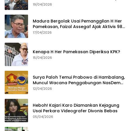
Tahun
19/04/2026
Madura Bergolak Usai Pemanggilan H Her
Pamekasan, Faizal Assegaf Ajak Aktivis 98
Bongkar Permainan KPK
17/04/2026
Kenapa H Her Pamekasan Diperiksa KPK?
15/04/2026
Surya Paloh Temui Prabowo di Hambalang,
Muncul Wacana Penggabungan NasDem
dan Gerindra
12/04/2026
Heboh! Kajari Karo Diamankan Kejagung
Usai Perkara Videografer Divonis Bebas
05/04/2026