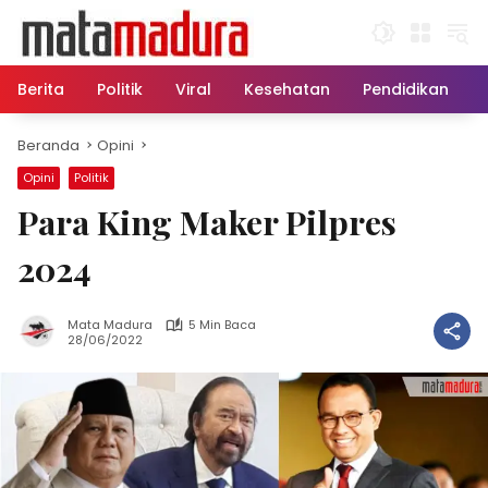
Langsung
ke
konten
Berita
Politik
Viral
Kesehatan
Pendidikan
Beranda
Opini
Opini
Politik
Para King Maker Pilpres
2024
Mata Madura
5 Min Baca
28/06/2022