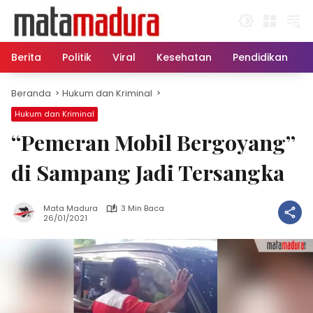
Langsung
ke
konten
Berita
Politik
Viral
Kesehatan
Pendidikan
Beranda
Hukum dan Kriminal
Hukum dan Kriminal
“Pemeran Mobil Bergoyang”
di Sampang Jadi Tersangka
Mata Madura
3 Min Baca
26/01/2021