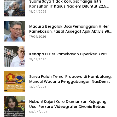
Suami Saya Tidak Korupsi: Tangis Istri
Konsultan IT Kasus Nadiem Dituntut 22,5
Tahun
19/04/2026
Madura Bergolak Usai Pemanggilan H Her
Pamekasan, Faizal Assegaf Ajak Aktivis 98
Bongkar Permainan KPK
17/04/2026
Kenapa H Her Pamekasan Diperiksa KPK?
15/04/2026
Surya Paloh Temui Prabowo di Hambalang,
Muncul Wacana Penggabungan NasDem
dan Gerindra
12/04/2026
Heboh! Kajari Karo Diamankan Kejagung
Usai Perkara Videografer Divonis Bebas
05/04/2026