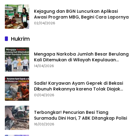
Kejagung dan BGN Luncurkan Aplikasi
Awasi Program MBG, Begini Cara Lapornya
02/04/2026
Hukrim
Mengapa Narkoba Jumlah Besar Berulang
Kali Ditemukan di Wilayah Kepulauan
Sumenep?
14/04/2026
Sadis! Karyawan Ayam Geprek di Bekasi
Dibunuh Rekannya karena Tolak Diajak
Merampok Majikan
01/04/2026
Terbongkar! Pencurian Besi Tiang
Suramadu Dini Hari, 7 ABK Ditangkap Polisi
16/03/2026