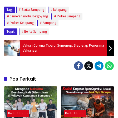
Tag:
Berita Sampang
ketapang
pemeran mobil bergoyang
Polres Sampang
Polsek Ketapang
Sampang
Topik:
Berita Sampang
Vaksin Corona Tiba di Sumenep. Siap-siap Penerima
Vaksinasi
Pos Terkait
Berita Utama
Berita Utama