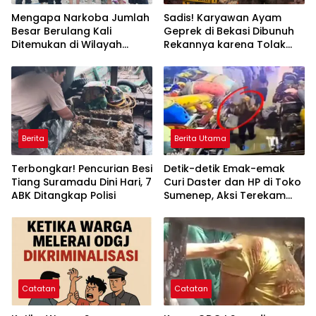
Mengapa Narkoba Jumlah
Sadis! Karyawan Ayam
Besar Berulang Kali
Geprek di Bekasi Dibunuh
Ditemukan di Wilayah
Rekannya karena Tolak
Kepulauan Sumenep?
Diajak Merampok Majikan
Berita
Berita Utama
Terbongkar! Pencurian Besi
Detik-detik Emak-emak
Tiang Suramadu Dini Hari, 7
Curi Daster dan HP di Toko
ABK Ditangkap Polisi
Sumenep, Aksi Terekam
CCTV
Catatan
Catatan