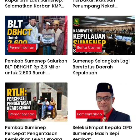
Selamatkan Korban KMP
Penumpang Nekat
Mutiara Sentosa 2
Melompat ke Laut
Pemerintahan
Berita Utama
Pemkab Sumenep Salurkan
Sumenep Selangkah Lagi
BLT DBHCHT Rp 2,3 Miliar
Berstatus Daerah
untuk 2.600 Buruh
Kepulauan
Tembakau
Pemerintahan
Pemerintahan
Pemkab Sumenep
Seleksi Empat Kepala OPD
Percepat Pengentasan
Sumenep Masih Sepi
Kemiskinan Lewat Program
Peminat