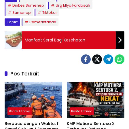
Dinkes Sumenep
drg Ellya Fardasah
Sumenep
Tiktoker
Topik:
Pemerintahan
Manfaat Serai Bagi Kesehatan
Pos Terkait
Berita Utama
Berita Utama
Berpacu dengan Waktu, 11
KMP Mutiara Sentosa 2
Kapal Sisir Laut Sumenep:
Terbakar, Ratusan