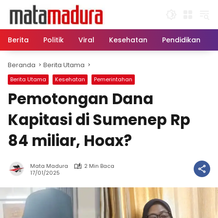
Langsung
ke
konten
Berita
Politik
Viral
Kesehatan
Pendidikan
Beranda
Berita Utama
Berita Utama
Kesehatan
Pemerintahan
Pemotongan Dana
Kapitasi di Sumenep Rp
84 miliar, Hoax?
Mata Madura
2 Min Baca
17/01/2025