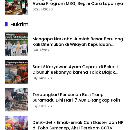
Awasi Program MBG, Begini Cara Lapornya
02/04/2026
Hukrim
Mengapa Narkoba Jumlah Besar Berulang
Kali Ditemukan di Wilayah Kepulauan
Sumenep?
14/04/2026
Sadis! Karyawan Ayam Geprek di Bekasi
Dibunuh Rekannya karena Tolak Diajak
Merampok Majikan
01/04/2026
Terbongkar! Pencurian Besi Tiang
Suramadu Dini Hari, 7 ABK Ditangkap Polisi
16/03/2026
Detik-detik Emak-emak Curi Daster dan HP
di Toko Sumenep, Aksi Terekam CCTV