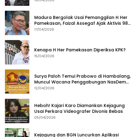
19/04/2026
Madura Bergolak Usai Pemanggilan H Her
Pamekasan, Faizal Assegaf Ajak Aktivis 98
Bongkar Permainan KPK
17/04/2026
Kenapa H Her Pamekasan Diperiksa KPK?
15/04/2026
Surya Paloh Temui Prabowo di Hambalang,
Muncul Wacana Penggabungan NasDem
dan Gerindra
12/04/2026
Heboh! Kajari Karo Diamankan Kejagung
Usai Perkara Videografer Divonis Bebas
05/04/2026
Kejagung dan BGN Luncurkan Aplikasi