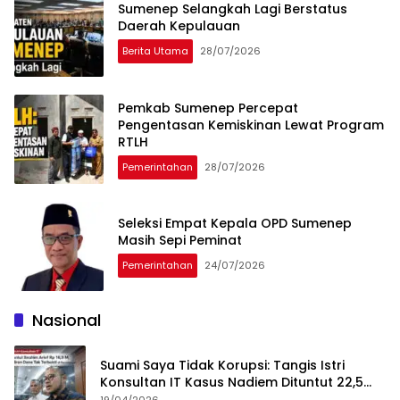
Sumenep Selangkah Lagi Berstatus
Daerah Kepulauan
Berita Utama
28/07/2026
Pemkab Sumenep Percepat
Pengentasan Kemiskinan Lewat Program
RTLH
Pemerintahan
28/07/2026
Seleksi Empat Kepala OPD Sumenep
Masih Sepi Peminat
Pemerintahan
24/07/2026
Nasional
Suami Saya Tidak Korupsi: Tangis Istri
Konsultan IT Kasus Nadiem Dituntut 22,5
Tahun