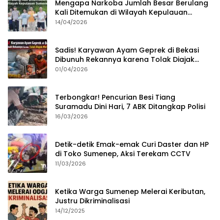
Mengapa Narkoba Jumlah Besar Berulang
Kali Ditemukan di Wilayah Kepulauan
Sumenep?
14/04/2026
Sadis! Karyawan Ayam Geprek di Bekasi
Dibunuh Rekannya karena Tolak Diajak
Merampok Majikan
01/04/2026
Terbongkar! Pencurian Besi Tiang
Suramadu Dini Hari, 7 ABK Ditangkap Polisi
16/03/2026
Detik-detik Emak-emak Curi Daster dan HP
di Toko Sumenep, Aksi Terekam CCTV
11/03/2026
Ketika Warga Sumenep Melerai Keributan,
Justru Dikriminalisasi
14/12/2025