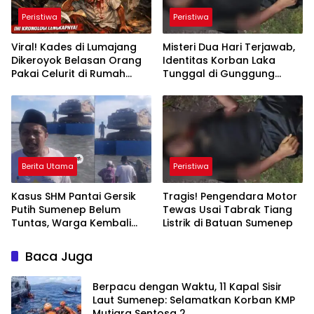
Peristiwa
Peristiwa
Viral! Kades di Lumajang
Misteri Dua Hari Terjawab,
Dikeroyok Belasan Orang
Identitas Korban Laka
Pakai Celurit di Rumah
Tunggal di Gunggung
Sendiri, Ini Kronologi
Sumenep Akhirnya
Lengkapnya
Terungkap
Berita Utama
Peristiwa
Kasus SHM Pantai Gersik
Tragis! Pengendara Motor
Putih Sumenep Belum
Tewas Usai Tabrak Tiang
Tuntas, Warga Kembali
Listrik di Batuan Sumenep
Hadang Ekskavator
Baca Juga
Berpacu dengan Waktu, 11 Kapal Sisir
Laut Sumenep: Selamatkan Korban KMP
Mutiara Sentosa 2