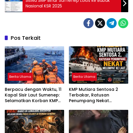
Siswa SMP Binar Sumenep Lolos ke Babak
Nasional KSR 2025
Pos Terkait
Berita Utama
Berita Utama
Berpacu dengan Waktu, 11
KMP Mutiara Sentosa 2
Kapal Sisir Laut Sumenep:
Terbakar, Ratusan
Selamatkan Korban KMP
Penumpang Nekat
Mutiara Sentosa 2
Melompat ke Laut