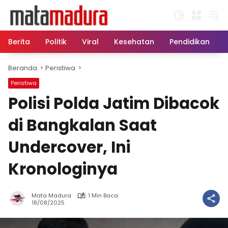
Langsung
ke
konten
Berita
Politik
Viral
Kesehatan
Pendidikan
Beranda
Peristiwa
Peristiwa
Polisi Polda Jatim Dibacok
di Bangkalan Saat
Undercover, Ini
Kronologinya
Mata Madura
1 Min Baca
18/08/2025