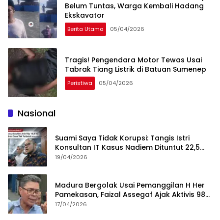
Belum Tuntas, Warga Kembali Hadang
Ekskavator
Berita Utama
05/04/2026
Tragis! Pengendara Motor Tewas Usai
Tabrak Tiang Listrik di Batuan Sumenep
Peristiwa
05/04/2026
Nasional
Suami Saya Tidak Korupsi: Tangis Istri
Konsultan IT Kasus Nadiem Dituntut 22,5
Tahun
19/04/2026
Madura Bergolak Usai Pemanggilan H Her
Pamekasan, Faizal Assegaf Ajak Aktivis 98
Bongkar Permainan KPK
17/04/2026