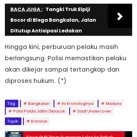
BACA JUGA :
Tangki Truk Elpiji
Bocor di Blega Bangkalan, Jalan
Ditutup Antisipasi Ledakan
Hingga kini, perburuan pelaku masih
berlangsung. Polisi memastikan pelaku
akan dikejar sampai tertangkap dan
diproses hukum. (*)
Tag:
Bangkalan
Ini Kronologinya
Madura
Polisi Polda Jatim Dibacok
Saat Undercover
Topik:
Kriminal