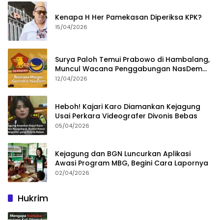
Kenapa H Her Pamekasan Diperiksa KPK?
15/04/2026
Surya Paloh Temui Prabowo di Hambalang,
Muncul Wacana Penggabungan NasDem
dan Gerindra
12/04/2026
Heboh! Kajari Karo Diamankan Kejagung
Usai Perkara Videografer Divonis Bebas
05/04/2026
Kejagung dan BGN Luncurkan Aplikasi
Awasi Program MBG, Begini Cara Lapornya
02/04/2026
Hukrim