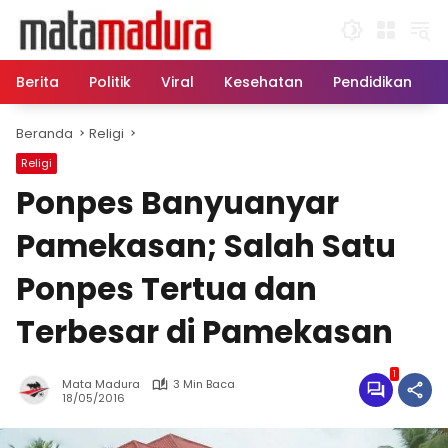
Langsung
ke
konten
Berita
Politik
Viral
Kesehatan
Pendidikan
Beranda
Religi
Religi
Ponpes Banyuanyar
Pamekasan; Salah Satu
Ponpes Tertua dan
Terbesar di Pamekasan
1
Mata Madura
3 Min Baca
18/05/2016