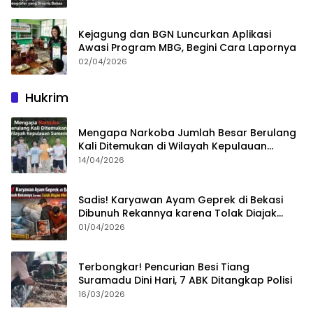
Kejagung dan BGN Luncurkan Aplikasi
Awasi Program MBG, Begini Cara Lapornya
02/04/2026
Hukrim
Mengapa Narkoba Jumlah Besar Berulang
Kali Ditemukan di Wilayah Kepulauan
Sumenep?
14/04/2026
Sadis! Karyawan Ayam Geprek di Bekasi
Dibunuh Rekannya karena Tolak Diajak
Merampok Majikan
01/04/2026
Terbongkar! Pencurian Besi Tiang
Suramadu Dini Hari, 7 ABK Ditangkap Polisi
16/03/2026