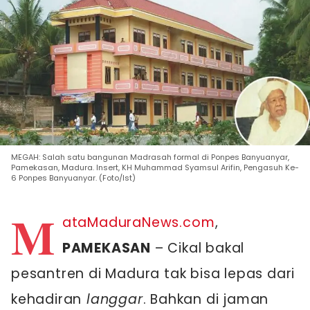
MEGAH: Salah satu bangunan Madrasah formal di Ponpes Banyuanyar,
Pamekasan, Madura. Insert, KH Muhammad Syamsul Arifin, Pengasuh Ke-
6 Ponpes Banyuanyar. (Foto/Ist)
M
ataMaduraNews.com
,
PAMEKASAN
– Cikal bakal
pesantren di Madura tak bisa lepas dari
kehadiran
langgar
. Bahkan di jaman