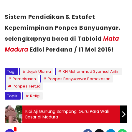
Sistem Pendidikan &
Estafet
Kepemimpinan Ponpes Banyuanyar,
selengkapnya baca di Tabloid
Mata
Madura
Edisi Perdana / 11 Mei 2016!
Tag:
Jejak Ulama
KH Muhammad Syamsul Arifin
Pamekasan
Ponpes Banyuanyar Pamekasan
Ponpes Tertua
Topik:
Religi
Kiai Aji Gunung Sampang; Guru Para Wali
Besar di Madura
1