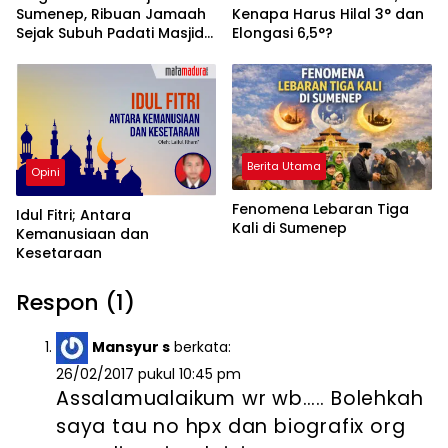
Sumenep, Ribuan Jamaah
Kenapa Harus Hilal 3° dan
Sejak Subuh Padati Masjid
Elongasi 6,5°?
Bersejarah untuk Shalat
Idul Fitri 2026
Berita Utama
Opini
Fenomena Lebaran Tiga
Idul Fitri; Antara
Kali di Sumenep
Kemanusiaan dan
Kesetaraan
Respon (1)
Mansyur s
berkata:
26/02/2017 pukul 10:45 pm
Assalamualaikum wr wb….. Bolehkah
saya tau no hpx dan biografix org