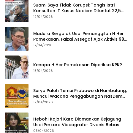
Suami Saya Tidak Korupsi: Tangis Istri
Konsultan IT Kasus Nadiem Dituntut 22,5
Tahun
19/04/2026
Madura Bergolak Usai Pemanggilan H Her
Pamekasan, Faizal Assegaf Ajak Aktivis 98
Bongkar Permainan KPK
17/04/2026
Kenapa H Her Pamekasan Diperiksa KPK?
15/04/2026
Surya Paloh Temui Prabowo di Hambalang,
Muncul Wacana Penggabungan NasDem
dan Gerindra
12/04/2026
Heboh! Kajari Karo Diamankan Kejagung
Usai Perkara Videografer Divonis Bebas
05/04/2026