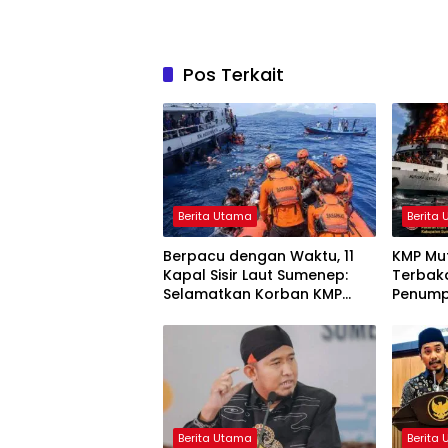
Pos Terkait
Berita Utama
Berita
Berpacu dengan Waktu, 11
KMP Mut
Kapal Sisir Laut Sumenep:
Terbak
Selamatkan Korban KMP
Penump
Mutiara Sentosa 2
Melomp
Berita Utama
Berita