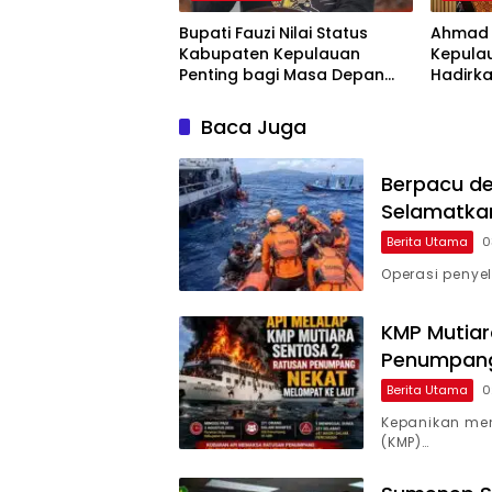
Bupati Fauzi Nilai Status
Ahmad 
Kabupaten Kepulauan
Kepula
Penting bagi Masa Depan
Hadirka
Sumenep
Pemban
Sekada
Baca Juga
Berpacu de
Selamatkan
Berita Utama
0
Operasi penye
KMP Mutiar
Penumpang
Berita Utama
0
Kepanikan me
(KMP)…