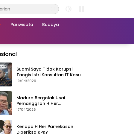
Pariwisata
Budaya
sional
Suami Saya Tidak Korupsi:
Tangis Istri Konsultan IT Kasus
Nadiem Dituntut 22,5 Tahun
19/04/2026
Madura Bergolak Usai
Pemanggilan H Her
Pamekasan, Faizal Assegaf
17/04/2026
Ajak Aktivis 98 Bongkar
Permainan KPK
Kenapa H Her Pamekasan
Diperiksa KPK?