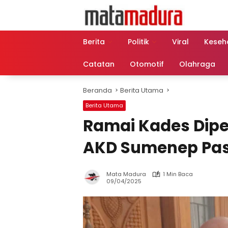
Langsung
ke
konten
Berita
Politik
Viral
Keseh
Catatan
Otomotif
Olahraga
Beranda
Berita Utama
Berita Utama
Ramai Kades Dipe
AKD Sumenep Pa
Mata Madura
1 Min Baca
09/04/2025