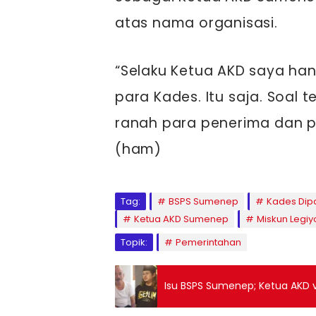
atas nama organisasi.
“Selaku Ketua AKD saya h
para Kades. Itu saja. Soal 
ranah para penerima dan p
(ham)
Tag:
BSPS Sumenep
Kades Dip
Ketua AKD Sumenep
Miskun Legi
Topik:
Pemerintahan
Isu BSPS Sumenep; Ketua AKD