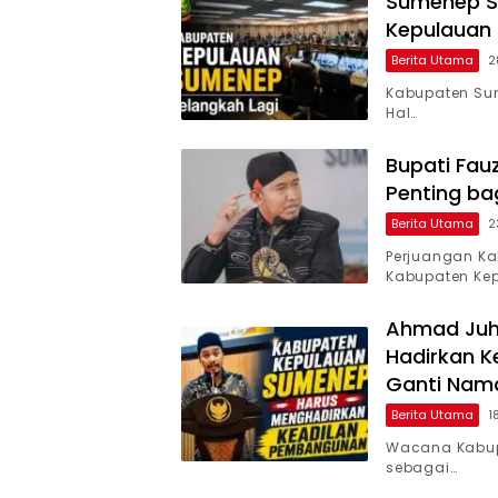
Sumenep Se
Kepulauan
Berita Utama
2
Kabupaten Sum
Hal…
Bupati Fau
Penting b
Berita Utama
2
Perjuangan K
Kabupaten Ke
Ahmad Juh
Hadirkan K
Ganti Nam
Berita Utama
1
Wacana Kabupa
sebagai…