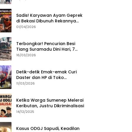
Sumenep?
Sadis! Karyawan Ayam Geprek
di Bekasi Dibunuh Rekannya
karena Tolak Diajak Merampok
01/04/2026
Majikan
Terbongkar! Pencurian Besi
Tiang Suramadu Dini Hari, 7
ABK Ditangkap Polisi
16/03/2026
Detik-detik Emak-emak Curi
Daster dan HP di Toko
Sumenep, Aksi Terekam CCTV
11/03/2026
Ketika Warga Sumenep Melerai
Keributan, Justru Dikriminalisasi
14/12/2025
Kasus ODGJ Sapudi, Keadilan