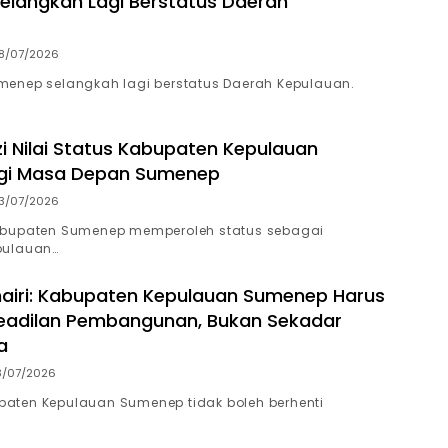
langkah Lagi Berstatus Daerah
8/07/2026
enep selangkah lagi berstatus Daerah Kepulauan.
zi Nilai Status Kabupaten Kepulauan
agi Masa Depan Sumenep
3/07/2026
abupaten Sumenep memperoleh status sebagai
pulauan…
airi: Kabupaten Kepulauan Sumenep Harus
eadilan Pembangunan, Bukan Sekadar
a
8/07/2026
ten Kepulauan Sumenep tidak boleh berhenti