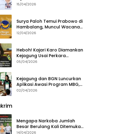
15/04/2026
Surya Paloh Temui Prabowo di
Hambalang, Muncul Wacana
Penggabungan NasDem dan
12/04/2026
Gerindra
Heboh! Kajari Karo Diamankan
Kejagung Usai Perkara
Videografer Divonis Bebas
05/04/2026
Kejagung dan BGN Luncurkan
Aplikasi Awasi Program MBG,
Begini Cara Lapornya
02/04/2026
krim
Mengapa Narkoba Jumlah
Besar Berulang Kali Ditemukan
di Wilayah Kepulauan
14/04/2026