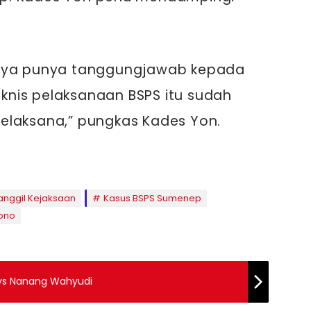
anya punya tanggungjawab kepada
teknis pelaksanaan BSPS itu sudah
elaksana,” pungkas Kades Yon.
anggil Kejaksaan
Kasus BSPS Sumenep
yono
 vs Nanang Wahyudi