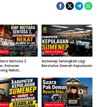
 Utama
Berita Utama
iara Sentosa 2
Sumenep Selangkah Lagi
ar, Ratusan
Berstatus Daerah Kepulauan
ang Nekat
at ke Laut
 Utama
Berita Utama