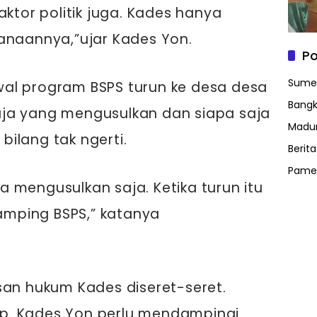
ktor politik juga. Kades hanya
anaannya,”ujar Kades Yon.
Po
Sume
al program BSPS turun ke desa desa
Bangk
 saja yang mengusulkan dan siapa saja
Madu
ilang tak ngerti.
Berit
Pame
 mengusulkan saja. Ketika turun itu
mping BSPS,” katanya
san hukum Kades diseret-seret.
p. Kades Yon perlu mendampingi