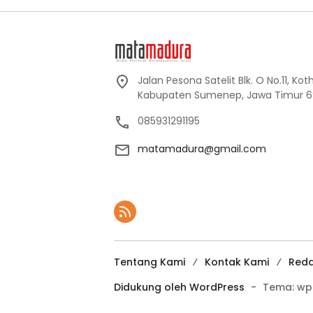
Jalan Pesona Satelit Blk. O No.11, Ko
Kabupaten Sumenep, Jawa Timur 6
085931291195
matamadura@gmail.com
Tentang Kami
Kontak Kami
Reda
Didukung oleh WordPress
-
Tema: wp