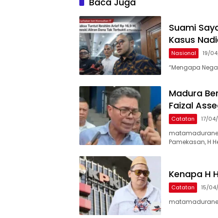
Baca Juga
Suami Saya 
Kasus Nadi
Nasional
19/0
“Mengapa Negar
Madura Ber
Faizal Ass
Catatan
17/04
matamaduranew
Pamekasan, H He
Kenapa H H
Catatan
15/04
matamaduranews