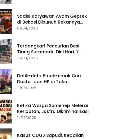
Sumenep?
Sadis! Karyawan Ayam Geprek
di Bekasi Dibunuh Rekannya
karena Tolak Diajak Merampok
01/04/2026
Majikan
Terbongkar! Pencurian Besi
Tiang Suramadu Dini Hari, 7
ABK Ditangkap Polisi
16/03/2026
Detik-detik Emak-emak Curi
Daster dan HP di Toko
Sumenep, Aksi Terekam CCTV
11/03/2026
Ketika Warga Sumenep Melerai
Keributan, Justru Dikriminalisasi
14/12/2025
Kasus ODGJ Sapudi, Keadilan