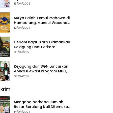
15/04/2026
Surya Paloh Temui Prabowo di
Hambalang, Muncul Wacana
Penggabungan NasDem dan
12/04/2026
Gerindra
Heboh! Kajari Karo Diamankan
Kejagung Usai Perkara
Videografer Divonis Bebas
05/04/2026
Kejagung dan BGN Luncurkan
Aplikasi Awasi Program MBG,
Begini Cara Lapornya
02/04/2026
krim
Mengapa Narkoba Jumlah
Besar Berulang Kali Ditemukan
di Wilayah Kepulauan
14/04/2026