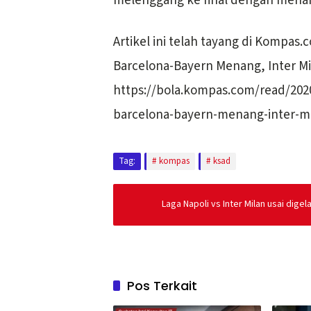
melenggang ke final dengan menang
Artikel ini telah tayang di Kompas.
Barcelona-Bayern Menang, Inter Mil
https://bola.kompas.com/read/2020
barcelona-bayern-menang-inter-mil
Tag:
kompas
ksad
Laga Napoli vs Inter Milan usai digel
Pos Terkait