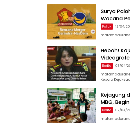
Surya Palo
Wacana Pe
Politik
12/04/2
matamaduranews
Heboh! Kaj
Videografe
Berita
05/04/2
matamadurane
Kepala Kejaksaan
Kejagung d
MBG, Begin
Berita
02/04/2
matamaduranew