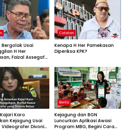
an
Catatan
 Bergolak Usai
Kenapa H Her Pamekasan
gilan H Her
Diperiksa KPK?
san, Faizal Assegaf
tivis 98 Bongkar
nan KPK
Berita
Kajari Karo
Kejagung dan BGN
kan Kejagung Usai
Luncurkan Aplikasi Awasi
 Videografer Divonis
Program MBG, Begini Cara
Lapornya