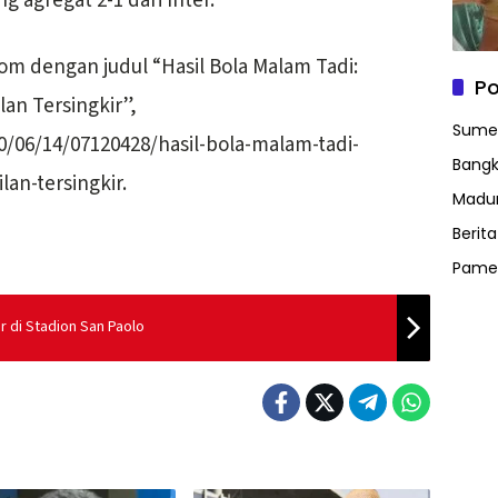
 agregat 2-1 dari Inter.
com dengan judul “Hasil Bola Malam Tadi:
Po
an Tersingkir”,
Sume
/06/14/07120428/hasil-bola-malam-tadi-
Bangk
an-tersingkir.
Madu
Berit
Pame
ar di Stadion San Paolo