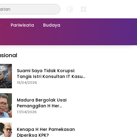
Pariwisata
Budaya
sional
Suami Saya Tidak Korupsi:
Tangis Istri Konsultan IT Kasus
Nadiem Dituntut 22,5 Tahun
19/04/2026
Madura Bergolak Usai
Pemanggilan H Her
Pamekasan, Faizal Assegaf
17/04/2026
Ajak Aktivis 98 Bongkar
Permainan KPK
Kenapa H Her Pamekasan
Diperiksa KPK?