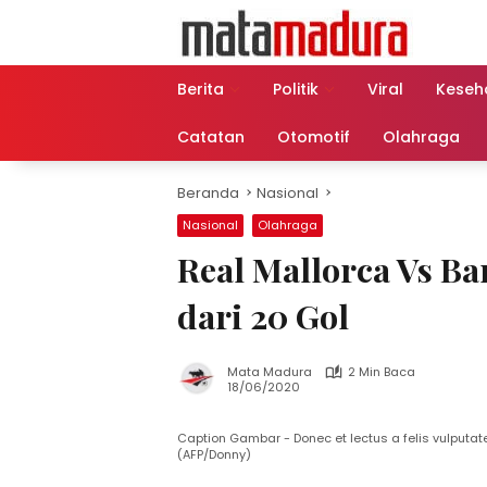
Langsung
ke
konten
Berita
Politik
Viral
Keseh
Catatan
Otomotif
Olahraga
Beranda
Nasional
Nasional
Olahraga
Real Mallorca Vs Ba
dari 20 Gol
Mata Madura
2 Min Baca
18/06/2020
Caption Gambar - Donec et lectus a felis vulputate 
(AFP/Donny)