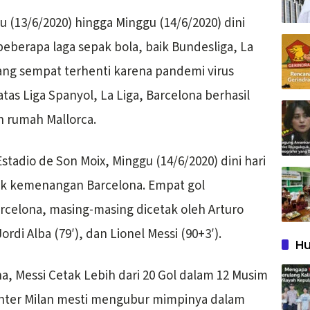
tu (13/6/2020) hingga Minggu (14/6/2020) dini
beberapa laga sepak bola, baik Bundesliga, La
yang sempat terhenti karena pandemi virus
atas Liga Spanyol, La Liga, Barcelona berhasil
n rumah Mallorca.
Estadio de Son Moix, Minggu (14/6/2020) dini hari
tuk kemenangan Barcelona. Empat gol
celona, masing-masing dicetak oleh Arturo
Jordi Alba (79′), dan Lionel Messi (90+3′).
Hu
na, Messi Cetak Lebih dari 20 Gol dalam 12 Musim
 Inter Milan mesti mengubur mimpinya dalam