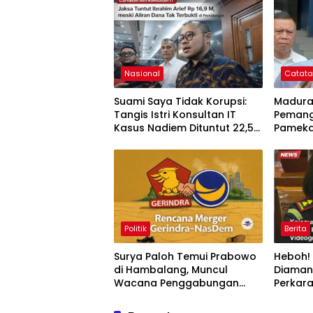
Nasional
Catat
Suami Saya Tidak Korupsi:
Madura
Tangis Istri Konsultan IT
Pemang
Kasus Nadiem Dituntut 22,5
Pameka
Tahun
Ajak Ak
Permai
Politik
Berita
Surya Paloh Temui Prabowo
Heboh! 
di Hambalang, Muncul
Diaman
Wacana Penggabungan
Perkara
NasDem dan Gerindra
Bebas