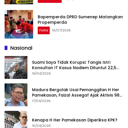
Bapemperda DPRD Sumenep Matangkan
Propemperda
Politik
16/07/2026
Nasional
Suami Saya Tidak Korupsi: Tangis Istri
Konsultan IT Kasus Nadiem Dituntut 22,5
Tahun
19/04/2026
Madura Bergolak Usai Pemanggilan H Her
Pamekasan, Faizal Assegaf Ajak Aktivis 98
Bongkar Permainan KPK
17/04/2026
Kenapa H Her Pamekasan Diperiksa KPK?
15/04/2026