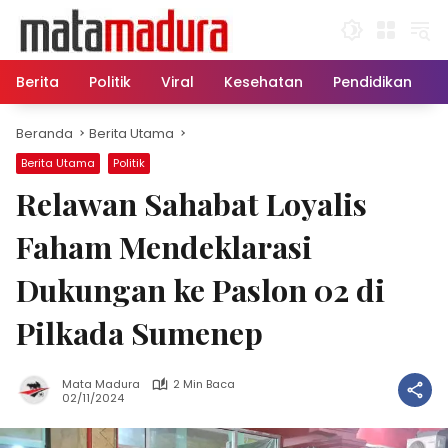
Langsung
ke
konten
Berita
Politik
Viral
Kesehatan
Pendidikan
Beranda
Berita Utama
Berita Utama
Politik
Relawan Sahabat Loyalis
Faham Mendeklarasi
Dukungan ke Paslon 02 di
Pilkada Sumenep
Mata Madura
2 Min Baca
02/11/2024