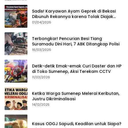
Sadis! Karyawan Ayam Geprek di Bekasi
Dibunuh Rekannya karena Tolak Diajak
Merampok Majikan
01/04/2026
Terbongkar! Pencurian Besi Tiang
Suramadu Dini Hari, 7 ABK Ditangkap Polisi
16/03/2026
Detik-detik Emak-emak Curi Daster dan HP
di Toko Sumenep, Aksi Terekam CCTV
11/03/2026
Ketika Warga Sumenep Melerai Keributan,
Justru Dikriminalisasi
14/12/2025
Kasus ODGJ Sapudi, Keadilan untuk Siapa?