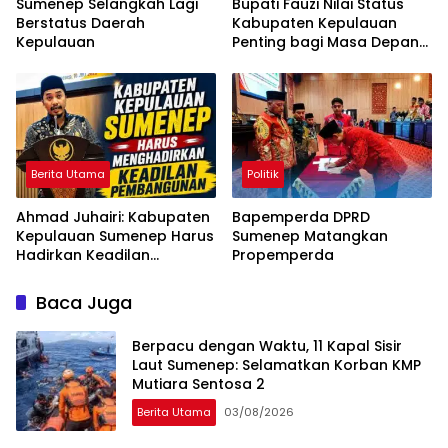
Sumenep Selangkah Lagi
Bupati Fauzi Nilai Status
Berstatus Daerah
Kabupaten Kepulauan
Kepulauan
Penting bagi Masa Depan
Sumenep
Berita Utama
Politik
Ahmad Juhairi: Kabupaten
Bapemperda DPRD
Kepulauan Sumenep Harus
Sumenep Matangkan
Hadirkan Keadilan
Propemperda
Pembangunan, Bukan
Sekadar Ganti Nama
Baca Juga
Berpacu dengan Waktu, 11 Kapal Sisir
Laut Sumenep: Selamatkan Korban KMP
Mutiara Sentosa 2
Berita Utama
03/08/2026