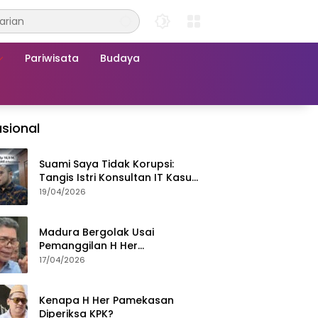
Pariwisata
Budaya
sional
Suami Saya Tidak Korupsi:
Tangis Istri Konsultan IT Kasus
Nadiem Dituntut 22,5 Tahun
19/04/2026
Madura Bergolak Usai
Pemanggilan H Her
Pamekasan, Faizal Assegaf
17/04/2026
Ajak Aktivis 98 Bongkar
Permainan KPK
Kenapa H Her Pamekasan
Diperiksa KPK?