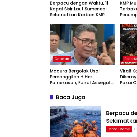
Berpacu dengan Waktu, 11
KMP Mut
Kapal Sisir Laut Sumenep:
Terbak
Selamatkan Korban KMP
Penump
Mutiara Sentosa 2
Melomp
Catatan
Peristi
Madura Bergolak Usai
Viral! 
Pemanggilan H Her
Dikero
Pamekasan, Faizal Assegaf
Pakai C
Ajak Aktivis 98 Bongkar
Sendiri,
Permainan KPK
Lengka
Baca Juga
Berpacu de
Selamatkan
Berita Utama
0