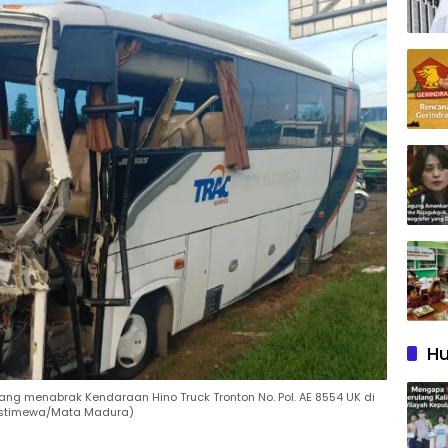
Hu
yang menabrak Kendaraan Hino Truck Tronton No. Pol. AE 8554 UK di
o Istimewa/Mata Madura)