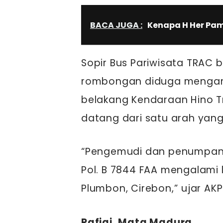
BACA JUGA :
Kenapa H Her Pam
Sopir Bus Pariwisata TRAC
rombongan diduga mengan
belakang Kendaraan Hino Tr
datang dari satu arah yan
“Pengemudi dan penumpang
Pol. B 7844 FAA mengalami l
Plumbon, Cirebon,” ujar AK
Rafiqi, Mata Madura