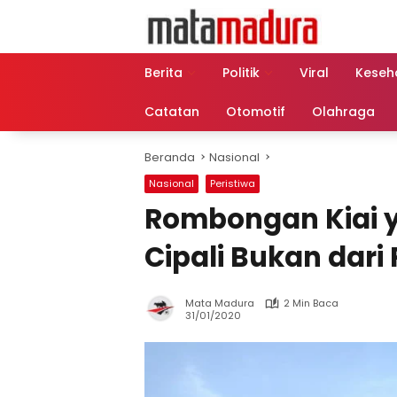
Langsung
ke
konten
Berita
Politik
Viral
Keseh
Catatan
Otomotif
Olahraga
Beranda
Nasional
Nasional
Peristiwa
Rombongan Kiai y
Cipali Bukan dar
Mata Madura
2 Min Baca
31/01/2020