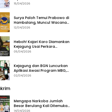
15/04/2026
Surya Paloh Temui Prabowo di
Hambalang, Muncul Wacana
Penggabungan NasDem dan
12/04/2026
Gerindra
Heboh! Kajari Karo Diamankan
Kejagung Usai Perkara
Videografer Divonis Bebas
05/04/2026
Kejagung dan BGN Luncurkan
Aplikasi Awasi Program MBG,
Begini Cara Lapornya
02/04/2026
krim
Mengapa Narkoba Jumlah
Besar Berulang Kali Ditemukan
di Wilayah Kepulauan
14/04/2026