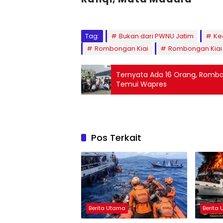
Tag:
Bukan dari PWNU Jatim
Ke
Rombongan Kiai
Rombongan Kiai 
Ternyata Ada 16 Orang, Rombon
Temui Wapres
Pos Terkait
Berita Utama
Berita