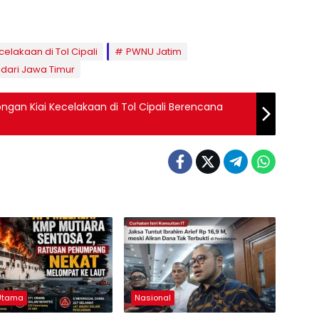
celakaan di Tol Cipali
PWNU Jatim
dari Jawa Timur
gan Kiai Kecelakaan di Tol Cipali Berencana
 Utama
Nasional