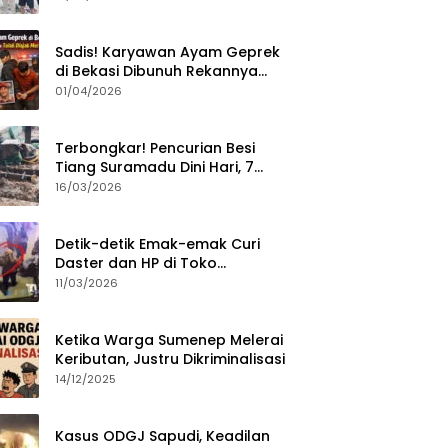
Sumenep?
Sadis! Karyawan Ayam Geprek
di Bekasi Dibunuh Rekannya
karena Tolak Diajak Merampok
01/04/2026
Majikan
Terbongkar! Pencurian Besi
Tiang Suramadu Dini Hari, 7
ABK Ditangkap Polisi
16/03/2026
Detik-detik Emak-emak Curi
Daster dan HP di Toko
Sumenep, Aksi Terekam CCTV
11/03/2026
Ketika Warga Sumenep Melerai
Keributan, Justru Dikriminalisasi
14/12/2025
Kasus ODGJ Sapudi, Keadilan