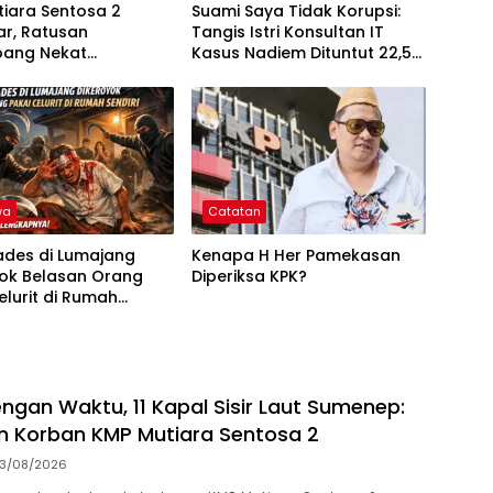
iara Sentosa 2
Suami Saya Tidak Korupsi:
ar, Ratusan
Tangis Istri Konsultan IT
ang Nekat
Kasus Nadiem Dituntut 22,5
at ke Laut
Tahun
wa
Catatan
Kades di Lumajang
Kenapa H Her Pamekasan
yok Belasan Orang
Diperiksa KPK?
elurit di Rumah
 Ini Kronologi
pnya
ngan Waktu, 11 Kapal Sisir Laut Sumenep:
 Korban KMP Mutiara Sentosa 2
3/08/2026