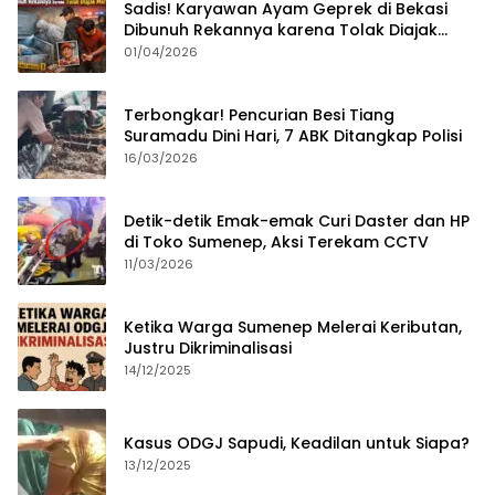
Sadis! Karyawan Ayam Geprek di Bekasi
Dibunuh Rekannya karena Tolak Diajak
Merampok Majikan
01/04/2026
Terbongkar! Pencurian Besi Tiang
Suramadu Dini Hari, 7 ABK Ditangkap Polisi
16/03/2026
Detik-detik Emak-emak Curi Daster dan HP
di Toko Sumenep, Aksi Terekam CCTV
11/03/2026
Ketika Warga Sumenep Melerai Keributan,
Justru Dikriminalisasi
14/12/2025
Kasus ODGJ Sapudi, Keadilan untuk Siapa?
13/12/2025