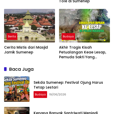
Tole di Sumenep
Berita
Budaya
Cerita Mistis dari Masjid
Akhir Tragis Kisah
Jamik Sumenep
Petualangan Keae Lesap,
Pemuda Sakti Yang
Bercita-cita Taklukkan
Madura
Baca Juga
Sekda Sumenep: Festival Ojung Harus
Tetap Lestari
Budaya
19/06/2026
Kenapa Banyak Santriwati Menjadi