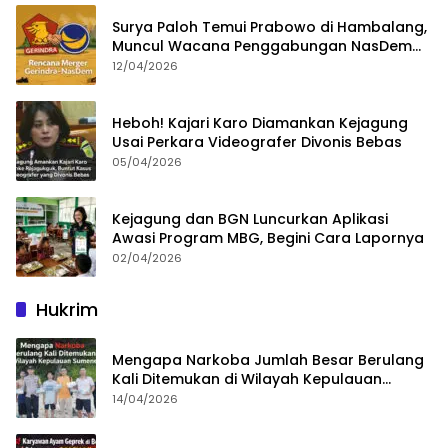
Surya Paloh Temui Prabowo di Hambalang,
Muncul Wacana Penggabungan NasDem
dan Gerindra
12/04/2026
Heboh! Kajari Karo Diamankan Kejagung
Usai Perkara Videografer Divonis Bebas
05/04/2026
Kejagung dan BGN Luncurkan Aplikasi
Awasi Program MBG, Begini Cara Lapornya
02/04/2026
Hukrim
Mengapa Narkoba Jumlah Besar Berulang
Kali Ditemukan di Wilayah Kepulauan
Sumenep?
14/04/2026