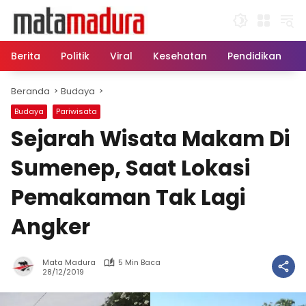
Langsung
ke
konten
Berita
Politik
Viral
Kesehatan
Pendidikan
Beranda
Budaya
Budaya
Pariwisata
Sejarah Wisata Makam Di
Sumenep, Saat Lokasi
Pemakaman Tak Lagi
Angker
Mata Madura
5 Min Baca
28/12/2019