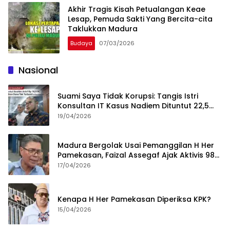
Akhir Tragis Kisah Petualangan Keae
Lesap, Pemuda Sakti Yang Bercita-cita
Taklukkan Madura
Budaya
07/03/2026
Nasional
Suami Saya Tidak Korupsi: Tangis Istri
Konsultan IT Kasus Nadiem Dituntut 22,5
Tahun
19/04/2026
Madura Bergolak Usai Pemanggilan H Her
Pamekasan, Faizal Assegaf Ajak Aktivis 98
Bongkar Permainan KPK
17/04/2026
Kenapa H Her Pamekasan Diperiksa KPK?
15/04/2026