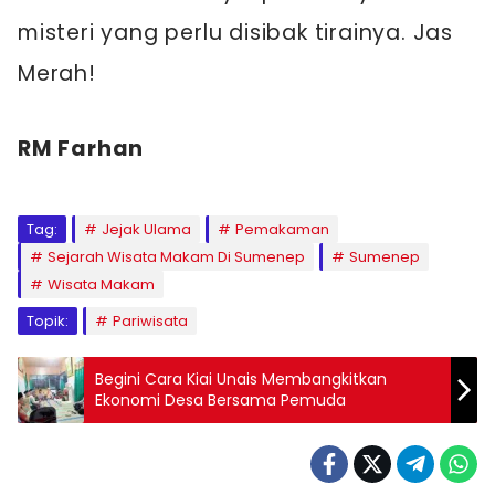
misteri yang perlu disibak tirainya. Jas
Merah!
RM Farhan
Tag:
Jejak Ulama
Pemakaman
Sejarah Wisata Makam Di Sumenep
Sumenep
Wisata Makam
Topik:
Pariwisata
Begini Cara Kiai Unais Membangkitkan
Ekonomi Desa Bersama Pemuda