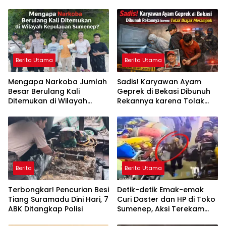
Berita Utama
Berita Utama
Mengapa Narkoba Jumlah
Sadis! Karyawan Ayam
Besar Berulang Kali
Geprek di Bekasi Dibunuh
Ditemukan di Wilayah
Rekannya karena Tolak
Kepulauan Sumenep?
Diajak Merampok Majikan
Berita
Berita Utama
Terbongkar! Pencurian Besi
Detik-detik Emak-emak
Tiang Suramadu Dini Hari, 7
Curi Daster dan HP di Toko
ABK Ditangkap Polisi
Sumenep, Aksi Terekam
CCTV