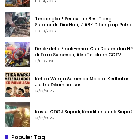
Merampok Majikan
01/04/2026
Terbongkar! Pencurian Besi Tiang
Suramadu Dini Hari, 7 ABK Ditangkap Polisi
16/03/2026
Detik-detik Emak-emak Curi Daster dan HP
di Toko Sumenep, Aksi Terekam CCTV
11/03/2026
Ketika Warga Sumenep Melerai Keributan,
Justru Dikriminalisasi
14/12/2025
Kasus ODGJ Sapudi, Keadilan untuk Siapa?
13/12/2025
Populer Tag