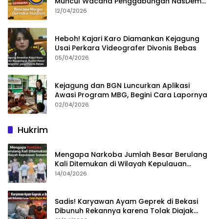
Muncul Wacana Penggabungan NasDem
dan Gerindra
12/04/2026
Heboh! Kajari Karo Diamankan Kejagung
Usai Perkara Videografer Divonis Bebas
05/04/2026
Kejagung dan BGN Luncurkan Aplikasi
Awasi Program MBG, Begini Cara Lapornya
02/04/2026
Hukrim
Mengapa Narkoba Jumlah Besar Berulang
Kali Ditemukan di Wilayah Kepulauan
Sumenep?
14/04/2026
Sadis! Karyawan Ayam Geprek di Bekasi
Dibunuh Rekannya karena Tolak Diajak