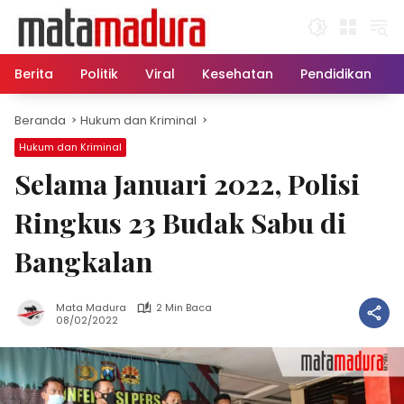
Langsung
ke
konten
Berita
Politik
Viral
Kesehatan
Pendidikan
Beranda
Hukum dan Kriminal
Hukum dan Kriminal
Selama Januari 2022, Polisi
Ringkus 23 Budak Sabu di
Bangkalan
Mata Madura
2 Min Baca
08/02/2022