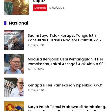
Siapa?
Catatan
13/12/2025
Nasional
Suami Saya Tidak Korupsi: Tangis Istri
Konsultan IT Kasus Nadiem Dituntut 22,5
Tahun
19/04/2026
Madura Bergolak Usai Pemanggilan H Her
Pamekasan, Faizal Assegaf Ajak Aktivis 98
Bongkar Permainan KPK
17/04/2026
Kenapa H Her Pamekasan Diperiksa KPK?
15/04/2026
Surya Paloh Temui Prabowo di Hambalang,