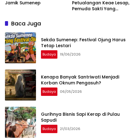
Jamik Sumenep
Petualangan Keae Lesap,
Pemuda Sakti Yang
Bercita-cita Taklukkan
Madura
Baca Juga
Sekda Sumenep: Festival Ojung Harus
Tetap Lestari
Budaya
19/06/2026
Kenapa Banyak Santriwati Menjadi
Korban Oknum Pengasuh?
Budaya
06/05/2026
Gurihnya Bisnis Sapi Kerap di Pulau
Sapudi
Budaya
21/03/2026