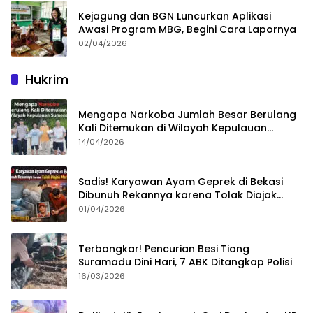
Kejagung dan BGN Luncurkan Aplikasi
Awasi Program MBG, Begini Cara Lapornya
02/04/2026
Hukrim
Mengapa Narkoba Jumlah Besar Berulang
Kali Ditemukan di Wilayah Kepulauan
Sumenep?
14/04/2026
Sadis! Karyawan Ayam Geprek di Bekasi
Dibunuh Rekannya karena Tolak Diajak
Merampok Majikan
01/04/2026
Terbongkar! Pencurian Besi Tiang
Suramadu Dini Hari, 7 ABK Ditangkap Polisi
16/03/2026