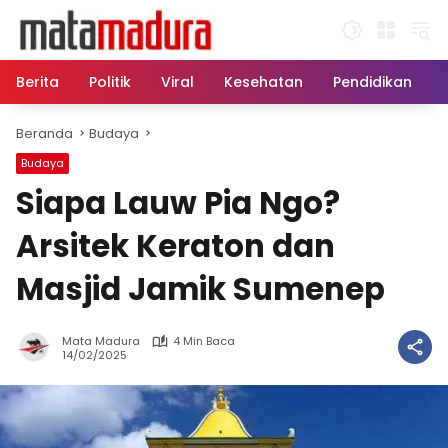
Langsung
ke
konten
Berita
Politik
Viral
Kesehatan
Pendidikan
Beranda
Budaya
Budaya
Siapa Lauw Pia Ngo?
Arsitek Keraton dan
Masjid Jamik Sumenep
Mata Madura
4 Min Baca
14/02/2025