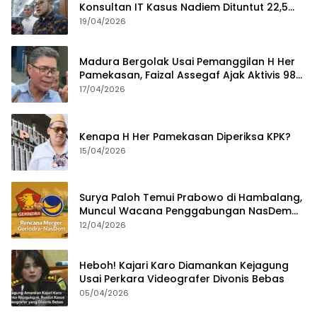
Konsultan IT Kasus Nadiem Dituntut 22,5
Tahun
19/04/2026
Madura Bergolak Usai Pemanggilan H Her
Pamekasan, Faizal Assegaf Ajak Aktivis 98
Bongkar Permainan KPK
17/04/2026
Kenapa H Her Pamekasan Diperiksa KPK?
15/04/2026
Surya Paloh Temui Prabowo di Hambalang,
Muncul Wacana Penggabungan NasDem
dan Gerindra
12/04/2026
Heboh! Kajari Karo Diamankan Kejagung
Usai Perkara Videografer Divonis Bebas
05/04/2026