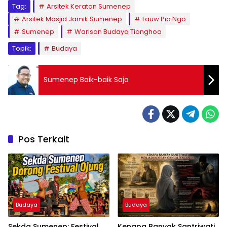
Tag:
Arsitek Keraton Sumenep
Arsitek Masjid Jamik Sumenep
Lauw Pia Ngo
Sumenep
Warisan Budaya Tionghoa
Topik:
Budaya
Sumenep Baik-baik Saja
Pos Terkait
Budaya
Budaya
Sekda Sumenep: Festival
Kenapa Banyak Santriwati