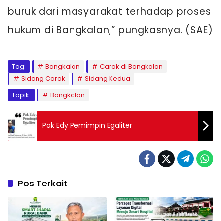
buruk dari masyarakat terhadap proses
hukum di Bangkalan,” pungkasnya. (SAE)
Tag:
Bangkalan
Carok di Bangkalan
Sidang Carok
Sidang Kedua
Topik:
Bangkalan
Pak Edy Pemimpin Egaliter
Pos Terkait