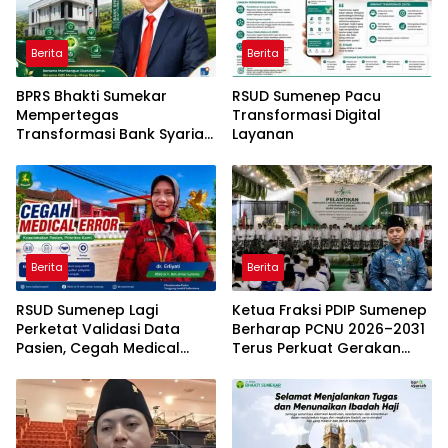
Berita
Berita
BPRS Bhakti Sumekar
RSUD Sumenep Pacu
Mempertegas
Transformasi Digital
Transformasi Bank Syariah
Layanan
Modern Daerah
Berita
Berita
RSUD Sumenep Lagi
Ketua Fraksi PDIP Sumenep
Perketat Validasi Data
Berharap PCNU 2026–2031
Pasien, Cegah Medical
Terus Perkuat Gerakan
Error Lewat Sistem Digital
Pendidikan dan Dakwah