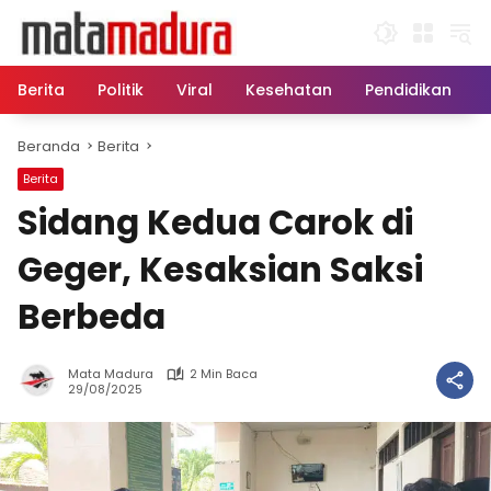
Langsung
ke
konten
Berita
Politik
Viral
Kesehatan
Pendidikan
Beranda
Berita
Berita
Sidang Kedua Carok di
Geger, Kesaksian Saksi
Berbeda
Mata Madura
2 Min Baca
29/08/2025