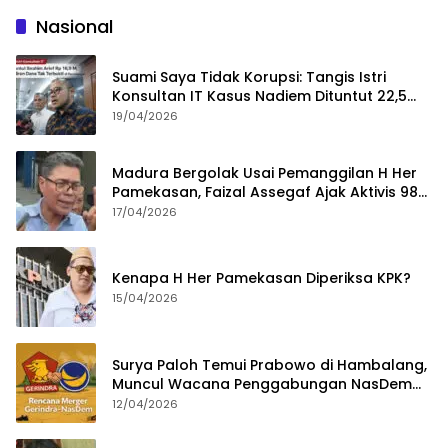
Nasional
Suami Saya Tidak Korupsi: Tangis Istri
Konsultan IT Kasus Nadiem Dituntut 22,5
Tahun
19/04/2026
Madura Bergolak Usai Pemanggilan H Her
Pamekasan, Faizal Assegaf Ajak Aktivis 98
Bongkar Permainan KPK
17/04/2026
Kenapa H Her Pamekasan Diperiksa KPK?
15/04/2026
Surya Paloh Temui Prabowo di Hambalang,
Muncul Wacana Penggabungan NasDem
dan Gerindra
12/04/2026