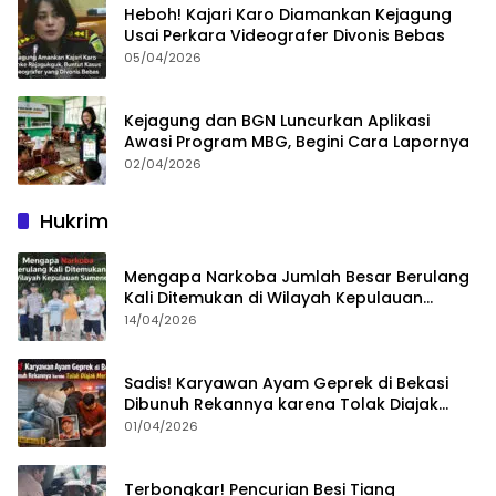
Heboh! Kajari Karo Diamankan Kejagung
Usai Perkara Videografer Divonis Bebas
05/04/2026
Kejagung dan BGN Luncurkan Aplikasi
Awasi Program MBG, Begini Cara Lapornya
02/04/2026
Hukrim
Mengapa Narkoba Jumlah Besar Berulang
Kali Ditemukan di Wilayah Kepulauan
Sumenep?
14/04/2026
Sadis! Karyawan Ayam Geprek di Bekasi
Dibunuh Rekannya karena Tolak Diajak
Merampok Majikan
01/04/2026
Terbongkar! Pencurian Besi Tiang