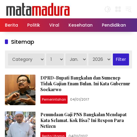
Langsung
ke
konten
Berita
Politik
Viral
Kesehatan
Pendidikan
Sitemap
DPRD-Bupati Bangkalan dan Sumenep
Tidak Gajian Enam Bulan. Ini Kata Gubernur
Soekarwo
Pemerintahan
04/01/2017
Penundaan Gaji PNS Bangkalan Mendapat
Kata Selamat. Kok Bisa? Ini Respon Para
Netizen
Berita Utama
04/01/2017