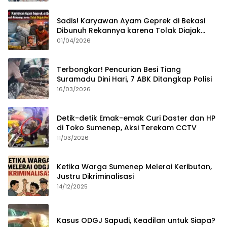
Sadis! Karyawan Ayam Geprek di Bekasi
Dibunuh Rekannya karena Tolak Diajak
Merampok Majikan
01/04/2026
Terbongkar! Pencurian Besi Tiang
Suramadu Dini Hari, 7 ABK Ditangkap Polisi
16/03/2026
Detik-detik Emak-emak Curi Daster dan HP
di Toko Sumenep, Aksi Terekam CCTV
11/03/2026
Ketika Warga Sumenep Melerai Keributan,
Justru Dikriminalisasi
14/12/2025
Kasus ODGJ Sapudi, Keadilan untuk Siapa?