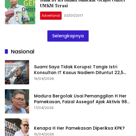
UMKM Terasi
Advertorial
03/01/2017
Selengkapnya
Nasional
Suami Saya Tidak Korupsi: Tangis Istri
Konsultan IT Kasus Nadiem Dituntut 22,5
Tahun
19/04/2026
Madura Bergolak Usai Pemanggilan H Her
Pamekasan, Faizal Assegaf Ajak Aktivis 98
Bongkar Permainan KPK
17/04/2026
Kenapa H Her Pamekasan Diperiksa KPK?
15/04/2026