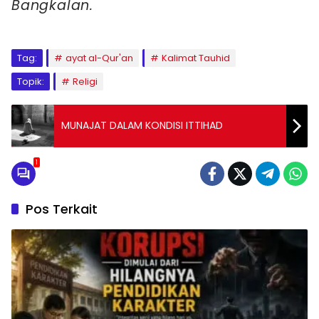
Bangkalan.
Tag:
ayat al-Qur'an
Kalimat Tauhid
Topik:
Religi
MUNAJAT DALAM KONDISI ITTIHAD
1
Pos Terkait