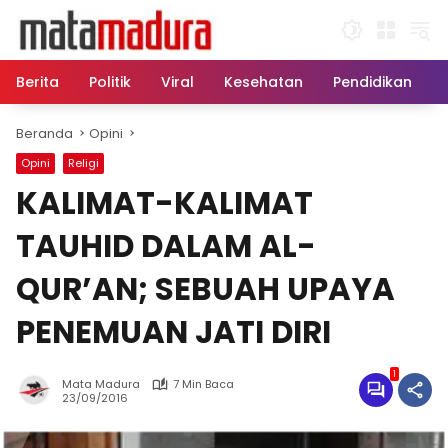
Langsung
ke
konten
Berita
Politik
Viral
Kesehatan
Pendidikan
Beranda
Opini
Opini
Religi
KALIMAT-KALIMAT
TAUHID DALAM AL-
QUR’AN; SEBUAH UPAYA
PENEMUAN JATI DIRI
1
Mata Madura
7 Min Baca
23/09/2016