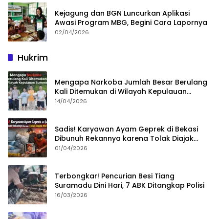
Kejagung dan BGN Luncurkan Aplikasi
Awasi Program MBG, Begini Cara Lapornya
02/04/2026
Hukrim
Mengapa Narkoba Jumlah Besar Berulang
Kali Ditemukan di Wilayah Kepulauan
Sumenep?
14/04/2026
Sadis! Karyawan Ayam Geprek di Bekasi
Dibunuh Rekannya karena Tolak Diajak
Merampok Majikan
01/04/2026
Terbongkar! Pencurian Besi Tiang
Suramadu Dini Hari, 7 ABK Ditangkap Polisi
16/03/2026