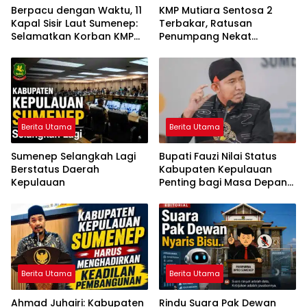
Berpacu dengan Waktu, 11
KMP Mutiara Sentosa 2
Kapal Sisir Laut Sumenep:
Terbakar, Ratusan
Selamatkan Korban KMP
Penumpang Nekat
Mutiara Sentosa 2
Melompat ke Laut
Berita Utama
Berita Utama
Sumenep Selangkah Lagi
Bupati Fauzi Nilai Status
Berstatus Daerah
Kabupaten Kepulauan
Kepulauan
Penting bagi Masa Depan
Sumenep
Berita Utama
Berita Utama
Ahmad Juhairi: Kabupaten
Rindu Suara Pak Dewan