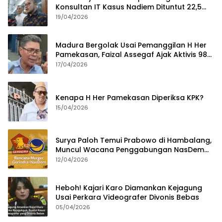
Konsultan IT Kasus Nadiem Dituntut 22,5
Tahun
19/04/2026
Madura Bergolak Usai Pemanggilan H Her
Pamekasan, Faizal Assegaf Ajak Aktivis 98
Bongkar Permainan KPK
17/04/2026
Kenapa H Her Pamekasan Diperiksa KPK?
15/04/2026
Surya Paloh Temui Prabowo di Hambalang,
Muncul Wacana Penggabungan NasDem
dan Gerindra
12/04/2026
Heboh! Kajari Karo Diamankan Kejagung
Usai Perkara Videografer Divonis Bebas
05/04/2026