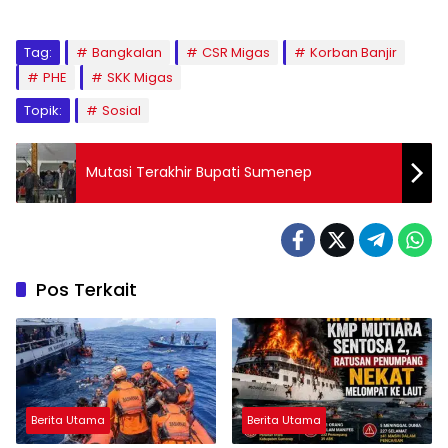
Tag:
Bangkalan
CSR Migas
Korban Banjir
PHE
SKK Migas
Topik:
Sosial
Mutasi Terakhir Bupati Sumenep
Pos Terkait
Berita Utama
Berita Utama