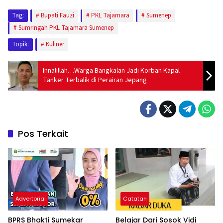
Tag:
Bupati Fauzi
PKL Tajamara
Sumenep
Sumringah PKL Tajamara Sumenep
Topik:
Kuliner
Innalillah…Warga Bangkalan Jadi Korban Kapal
Tanker Terbalik di Perairan Jepang
Pos Terkait
Advertorial
Catatan
BPRS Bhakti Sumekar
Belajar Dari Sosok Vidi