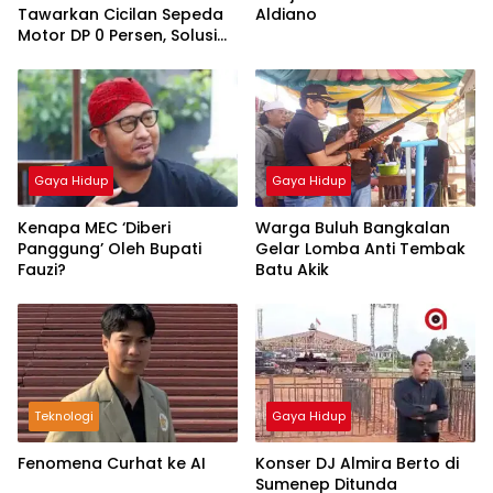
Tawarkan Cicilan Sepeda
Aldiano
Motor DP 0 Persen, Solusi
Mudah Miliki Kendaraan
Gaya Hidup
Gaya Hidup
Kenapa MEC ‘Diberi
Warga Buluh Bangkalan
Panggung’ Oleh Bupati
Gelar Lomba Anti Tembak
Fauzi?
Batu Akik
Teknologi
Gaya Hidup
Fenomena Curhat ke AI
Konser DJ Almira Berto di
Sumenep Ditunda