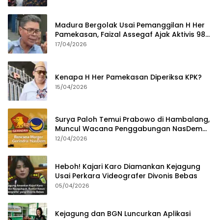
Madura Bergolak Usai Pemanggilan H Her
Pamekasan, Faizal Assegaf Ajak Aktivis 98
Bongkar Permainan KPK
17/04/2026
Kenapa H Her Pamekasan Diperiksa KPK?
15/04/2026
Surya Paloh Temui Prabowo di Hambalang,
Muncul Wacana Penggabungan NasDem
dan Gerindra
12/04/2026
Heboh! Kajari Karo Diamankan Kejagung
Usai Perkara Videografer Divonis Bebas
05/04/2026
Kejagung dan BGN Luncurkan Aplikasi