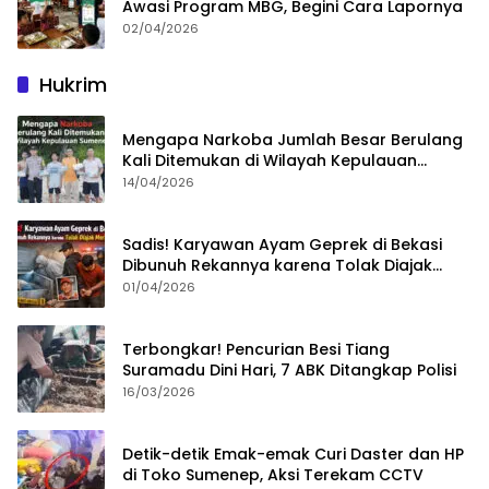
Awasi Program MBG, Begini Cara Lapornya
02/04/2026
Hukrim
Mengapa Narkoba Jumlah Besar Berulang
Kali Ditemukan di Wilayah Kepulauan
Sumenep?
14/04/2026
Sadis! Karyawan Ayam Geprek di Bekasi
Dibunuh Rekannya karena Tolak Diajak
Merampok Majikan
01/04/2026
Terbongkar! Pencurian Besi Tiang
Suramadu Dini Hari, 7 ABK Ditangkap Polisi
16/03/2026
Detik-detik Emak-emak Curi Daster dan HP
di Toko Sumenep, Aksi Terekam CCTV