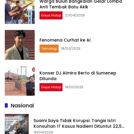
Warga Buluh Bangkalan Gelar Lomba
Anti Tembak Batu Akik
Gaya Hidup
27/04/2025
Fenomena Curhat ke AI
Teknologi
18/02/2025
Konser DJ Almira Berto di Sumenep
Ditunda
Gaya Hidup
19/01/2025
Nasional
Suami Saya Tidak Korupsi: Tangis Istri
Konsultan IT Kasus Nadiem Dituntut 22,5
Tahun
19/04/2026