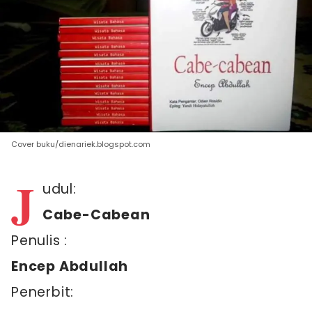
Cover buku/dienariek.blogspot.com
J
udul:
Cabe-Cabean
Penulis :
Encep Abdullah
Penerbit: