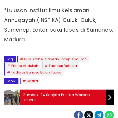
*Lulusan Institut Ilmu Keislaman
Annuqayah (INSTIKA) Guluk-Guluk,
Sumenep. Editor buku lepas di Sumenep,
Madura.
Tag:
Buku Cabe-Cabean Encep Abdullah
Encep Abdullah
Tadarus Bahasa
Tadarus Bahasa Bulan Puasa
Topik:
Sastra
Gumbak: 24 Senjata Pusaka Warisan
Leluhur