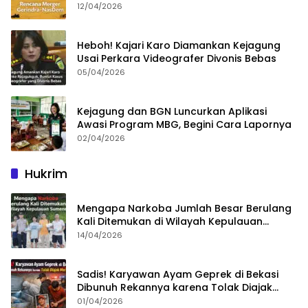
dan Gerindra
12/04/2026
Heboh! Kajari Karo Diamankan Kejagung
Usai Perkara Videografer Divonis Bebas
05/04/2026
Kejagung dan BGN Luncurkan Aplikasi
Awasi Program MBG, Begini Cara Lapornya
02/04/2026
Hukrim
Mengapa Narkoba Jumlah Besar Berulang
Kali Ditemukan di Wilayah Kepulauan
Sumenep?
14/04/2026
Sadis! Karyawan Ayam Geprek di Bekasi
Dibunuh Rekannya karena Tolak Diajak
Merampok Majikan
01/04/2026