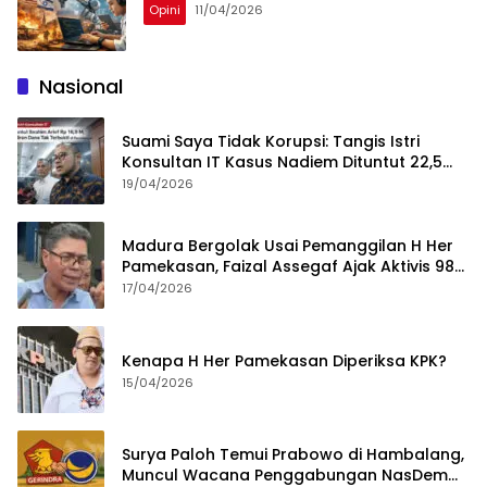
Opini
11/04/2026
Nasional
Suami Saya Tidak Korupsi: Tangis Istri
Konsultan IT Kasus Nadiem Dituntut 22,5
Tahun
19/04/2026
Madura Bergolak Usai Pemanggilan H Her
Pamekasan, Faizal Assegaf Ajak Aktivis 98
Bongkar Permainan KPK
17/04/2026
Kenapa H Her Pamekasan Diperiksa KPK?
15/04/2026
Surya Paloh Temui Prabowo di Hambalang,
Muncul Wacana Penggabungan NasDem