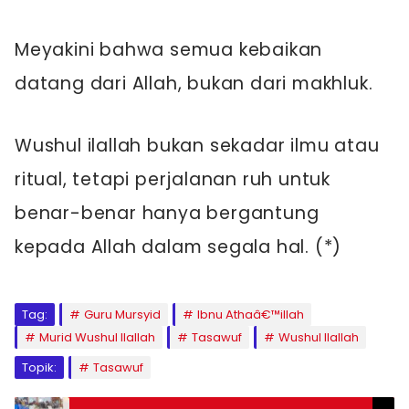
Meyakini bahwa semua kebaikan
datang dari Allah, bukan dari makhluk.
Wushul ilallah bukan sekadar ilmu atau
ritual, tetapi perjalanan ruh untuk
benar-benar hanya bergantung
kepada Allah dalam segala hal. (*)
Tag:
Guru Mursyid
Ibnu Athaâ€™illah
Murid Wushul Ilallah
Tasawuf
Wushul Ilallah
Topik:
Tasawuf