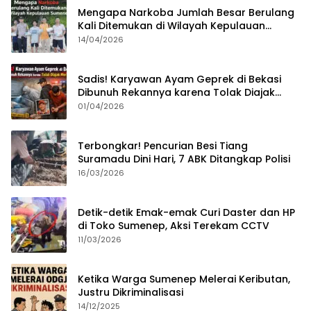
Mengapa Narkoba Jumlah Besar Berulang
Kali Ditemukan di Wilayah Kepulauan
Sumenep?
14/04/2026
Sadis! Karyawan Ayam Geprek di Bekasi
Dibunuh Rekannya karena Tolak Diajak
Merampok Majikan
01/04/2026
Terbongkar! Pencurian Besi Tiang
Suramadu Dini Hari, 7 ABK Ditangkap Polisi
16/03/2026
Detik-detik Emak-emak Curi Daster dan HP
di Toko Sumenep, Aksi Terekam CCTV
11/03/2026
Ketika Warga Sumenep Melerai Keributan,
Justru Dikriminalisasi
14/12/2025