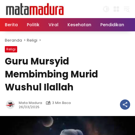
Langsung
ke
konten
Berita
Politik
Viral
Kesehatan
Pendidikan
Beranda
Religi
Religi
Guru Mursyid
Membimbing Murid
Wushul Ilallah
Mata Madura
3 Min Baca
26/03/2025