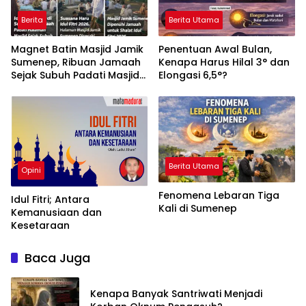
Berita
Berita Utama
Magnet Batin Masjid Jamik
Penentuan Awal Bulan,
Sumenep, Ribuan Jamaah
Kenapa Harus Hilal 3° dan
Sejak Subuh Padati Masjid
Elongasi 6,5°?
Bersejarah untuk Shalat
Idul Fitri 2026
Berita Utama
Opini
Fenomena Lebaran Tiga
Idul Fitri; Antara
Kali di Sumenep
Kemanusiaan dan
Kesetaraan
Baca Juga
Kenapa Banyak Santriwati Menjadi