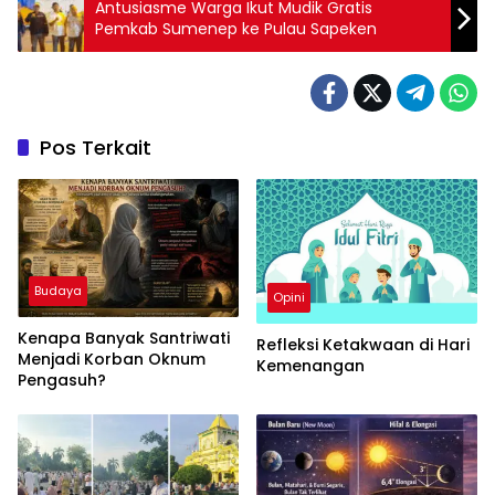
Antusiasme Warga Ikut Mudik Gratis
Pemkab Sumenep ke Pulau Sapeken
Pos Terkait
Budaya
Opini
Kenapa Banyak Santriwati
Refleksi Ketakwaan di Hari
Menjadi Korban Oknum
Kemenangan
Pengasuh?