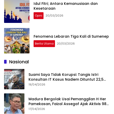
Idul Fitri; Antara Kemanusiaan dan
Kesetaraan
Opini
20/03/2026
Fenomena Lebaran Tiga Kali di Sumenep
Berita Utama
20/03/2026
Nasional
Suami Saya Tidak Korupsi: Tangis Istri
Konsultan IT Kasus Nadiem Dituntut 22,5
Tahun
19/04/2026
Madura Bergolak Usai Pemanggilan H Her
Pamekasan, Faizal Assegaf Ajak Aktivis 98
Bongkar Permainan KPK
17/04/2026