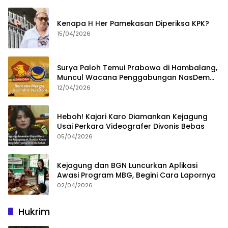
Kenapa H Her Pamekasan Diperiksa KPK?
15/04/2026
Surya Paloh Temui Prabowo di Hambalang,
Muncul Wacana Penggabungan NasDem
dan Gerindra
12/04/2026
Heboh! Kajari Karo Diamankan Kejagung
Usai Perkara Videografer Divonis Bebas
05/04/2026
Kejagung dan BGN Luncurkan Aplikasi
Awasi Program MBG, Begini Cara Lapornya
02/04/2026
Hukrim